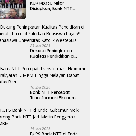
KUR Rp350 Miliar
Disiapkan, Bank NTT
Target Jadi Penopang
Utama Ekonomi Rakyat
23 Mei 2026
Dukung Peningkatan
Kualitas Pendidikan di
Daerah, bri.co.id Salurkan
Beasiswa bagi 59
Mahasiswa Universitas
Katolik Weetebula
16 Mei 2026
Bank NTT Percepat
Transformasi Ekonomi
Kerakyatan, UMKM Hingga
Nelayan Dapat Nafas
Baru
15 Mei 2026
RUPS Bank NTT di Ende: