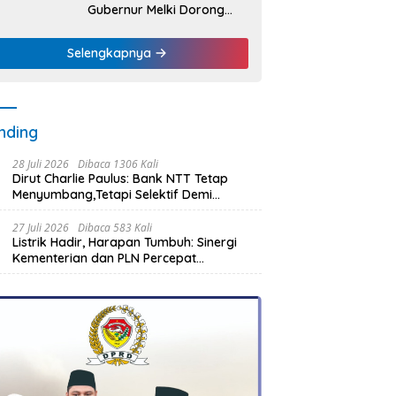
Gubernur Melki Dorong
Bank NTT Jadi Mesin
Penggerak UMKM
Selengkapnya
nding
28 Juli 2026
Dibaca 1306 Kali
Dirut Charlie Paulus: Bank NTT Tetap
Menyumbang,Tetapi Selektif Demi
Kepentingan Masyarakat
27 Juli 2026
Dibaca 583 Kali
Listrik Hadir, Harapan Tumbuh: Sinergi
Kementerian dan PLN Percepat
Pembangunan Infrastruktur Desa
Oelbiteno