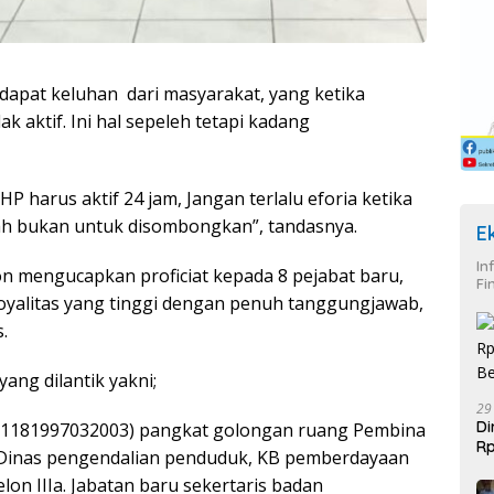
pat keluhan dari masyarakat, yang ketika
 aktif. Ini hal sepeleh tetapi kadang
. HP harus aktif 24 jam, Jangan terlalu eforia ketika
ah bukan untuk disombongkan”, tandasnya.
E
In
n mengucapkan proficiat kepada 8 pejabat baru,
Fi
, loyalitas yang tinggi dengan penuh tanggungjawab,
.
ang dilantik yakni;
29
Di
96611181997032003) pangkat golongan ruang Pembina
Rp
da Dinas pengendalian penduduk, KB pemberdayaan
Be
on IIIa. Jabatan baru sekertaris badan