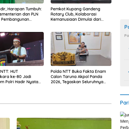
Hadir, Harapan Tumbuh:
Pemkot Kupang Gandeng
Kementerian dan PLN
Rotary Club, Kolaborasi
t Pembangunan
Kemanusiaan Dimulai dari
uktur Desa Oelbiteno
Sanitasi Wujudkan Kota yang
P
Lebih Sehat
Po
 NTT: HUT
Polda NTT Buka Fakta Enam
kara ke-80 Jadi
Calon Taruna Akpol Panda
 Polri Hadir Nyata
2026, Tegaskan Seluruhnya
kyat, Bazar UMKM dan
Penuhi Syarat Domisili dan
rah Bangkitkan
Lolos Verifikasi Disdukcapil
 Masyarakat
Par