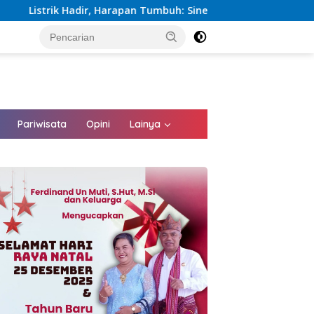
an Tumbuh: Sinergi Kementerian dan PLN Percepat Pembangunan
tutup
Pariwisata
Opini
Lainya