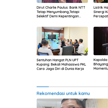
Dirut Charlie Paulus: Bank NTT
Listrik 
Tetap Menyumbang,Tetapi
Sinergi 
Selektif Demi Kepentingan
Percepa
Masyarakat
Infrastr
Kapolda
Sentuhan Hangat PLN UPT
Bhayang
Kupang: Bekali Mahasiswa PKL
Momentum
Cara Jaga Diri di Dunia Kerja
untuk Ra
Pasar Mu
Ekonomi
Rekomendasi untuk kamu