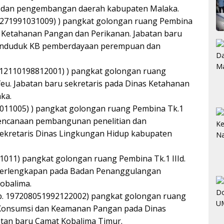
 dan pengembangan daerah kabupaten Malaka.
805271991031009) ) pangkat golongan ruang Pembina
as Ketahanan Pangan dan Perikanan. Jabatan baru
penduduk KB pemberdayaan perempuan dan
96412110198812001) ) pangkat golongan ruang
feu. Jabatan baru sekretaris pada Dinas Ketahanan
ka.
0011005) ) pangkat golongan ruang Pembina Tk.1
erencanaan pembangunan penelitian dan
ekretaris Dinas Lingkungan Hidup kabupaten
11011) pangkat golongan ruang Pembina Tk.1 IIId.
perlengkapan pada Badan Penanggulangan
obalima.
ip. 197208051992122002) pangkat golongan ruang
d. Konsumsi dan Keamanan Pangan pada Dinas
tan baru Camat Kobalima Timur.