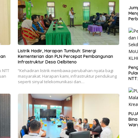
Jump
Men
Perb
Listrik Hadir, Harapan Tumbuh: Sinergi
gan
Kementerian dan PLN Percepat Pembangunan
Infrastruktur Desa Oelbiteno
Peng
k NTT
“Kehadiran listrik membawa perubahan nyata bagi
Pula
uan
masyarakat. Harapan kami, infrastruktur pendukung
NTT
seperti sinyal telekomunikasi dan…
PT 
KLH
PUJA
Bina
War