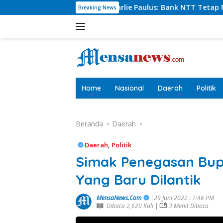
Langsung
rut Charlie Paulus: Bank NTT Tetap Menyumbang,Tetapi Selek
Breaking News
ke
konten
tutup
Home
Nasional
Daerah
Politik
Beranda
Daerah
Daerah
,
Politik
Simak Penegasan Bup
Yang Baru Dilantik
MensaNews.Com
|29 Juni 2022 : 7:46 PM
Dibaca 2,620 Kali |
3 Menit Dibaca