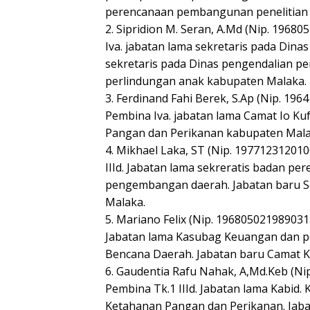
perencanaan pembangunan penelitian
2. Sipridion M. Seran, A.Md (Nip. 196
Iva. jabatan lama sekretaris pada Din
sekretaris pada Dinas pengendalian 
perlindungan anak kabupaten Malaka.
3. Ferdinand Fahi Berek, S.Ap (Nip. 1
Pembina Iva. jabatan lama Camat Io Ku
Pangan dan Perikanan kabupaten Mala
4. Mikhael Laka, ST (Nip. 19771231201
IIId. Jabatan lama sekreratis badan p
pengembangan daerah. Jabatan baru S
Malaka.
5. Mariano Felix (Nip. 19680502198903
Jabatan lama Kasubag Keuangan dan 
Bencana Daerah. Jabatan baru Camat K
6. Gaudentia Rafu Nahak, A,Md.Keb (N
Pembina Tk.1 IIId. Jabatan lama Kabi
Ketahanan Pangan dan Perikanan. Jaba