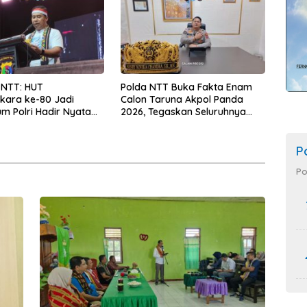
 NTT: HUT
Polda NTT Buka Fakta Enam
kara ke-80 Jadi
Calon Taruna Akpol Panda
 Polri Hadir Nyata
2026, Tegaskan Seluruhnya
kyat, Bazar UMKM dan
Penuhi Syarat Domisili dan
rah Bangkitkan
Lolos Verifikasi Disdukcapil
 Masyarakat
P
Po