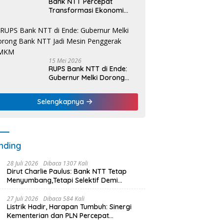
Bank NTT Percepat
Transformasi Ekonomi
Kerakyatan, UMKM Hingga
Nelayan Dapat Nafas
Baru
15 Mei 2026
RUPS Bank NTT di Ende:
Gubernur Melki Dorong
Bank NTT Jadi Mesin
Penggerak UMKM
Selengkapnya
nding
28 Juli 2026
Dibaca 1307 Kali
Dirut Charlie Paulus: Bank NTT Tetap
Menyumbang,Tetapi Selektif Demi
Kepentingan Masyarakat
27 Juli 2026
Dibaca 584 Kali
Listrik Hadir, Harapan Tumbuh: Sinergi
Kementerian dan PLN Percepat