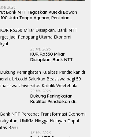
 Mei 2026
rut Bank NTT Tegaskan KUR di Bawah
100 Juta Tanpa Agunan, Penilaian
rdasarkan Kelayakan Usaha
25 Mei 2026
KUR Rp350 Miliar
Disiapkan, Bank NTT
Target Jadi Penopang
Utama Ekonomi Rakyat
23 Mei 2026
Dukung Peningkatan
Kualitas Pendidikan di
Daerah, bri.co.id Salurkan
Beasiswa bagi 59
Mahasiswa Universitas
Katolik Weetebula
16 Mei 2026