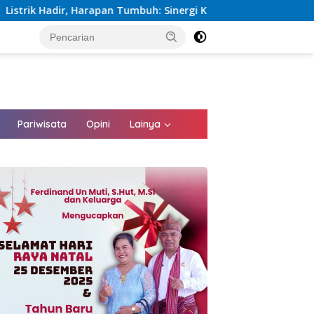
mbuh: Sinergi Kementerian dan PLN Percepat Pembangunan Infr
tutup
Pariwisata
Opini
Lainya