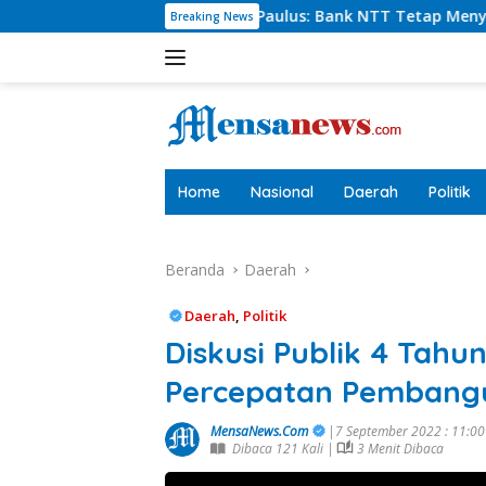
Langsung
harlie Paulus: Bank NTT Tetap Menyumbang,Tetapi Selektif D
Breaking News
ke
konten
tutup
Home
Nasional
Daerah
Politik
Beranda
Daerah
Daerah
,
Politik
Diskusi Publik 4 Tahu
Percepatan Pembangu
MensaNews.Com
|7 September 2022 : 11:0
Dibaca 121 Kali |
3 Menit Dibaca