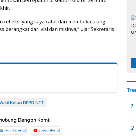
nentukan percepatan di sektor-sektor tertentu
khir.
 refleksi yang saya catat dari membuka ulang
s berangkat dari visi dan misinya,” ujar Sekretaris
Tre
Wakil Ketua DPRD NTT
1
rhubung Dengan Kami:
2
Ikuti Kami
Subscribe