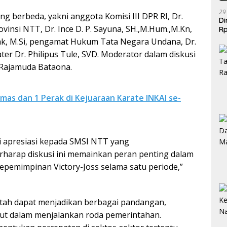
29
ng berbeda, yakni anggota Komisi III DPR RI, Dr.
Di
insi NTT, Dr. Ince D. P. Sayuna, SH.,M.Hum.,M.Kn,
Rp
Be
lak, M.Si, pengamat Hukum Tata Negara Undana, Dr.
er Dr. Philipus Tule, SVD. Moderator dalam diskusi
l Rajamuda Bataona.
mas dan 1 Perak di Kejuaraan Karate INKAI se-
i apresiasi kepada SMSI NTT yang
erharap diskusi ini memainkan peran penting dalam
pemimpinan Victory-Joss selama satu periode,”
intah dapat menjadikan berbagai pandangan,
nput dalam menjalankan roda pemerintahan.