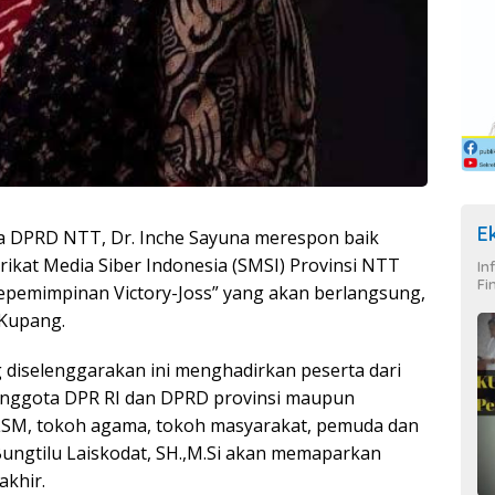
E
a DPRD NTT, Dr. Inche Sayuna merespon baik
rikat Media Siber Indonesia (SMSI) Provinsi NTT
In
Fi
 Kepemimpinan Victory-Joss” yang akan berlangsung,
 Kupang.
g diselenggarakan ini menghadirkan peserta dari
i, anggota DPR RI dan DPRD provinsi maupun
 LSM, tokoh agama, tokoh masyarakat, pemuda dan
Bungtilu Laiskodat, SH.,M.Si akan memaparkan
khir.