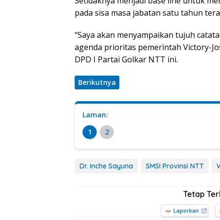
Setidaknya menjadi base line untuk me
pada sisa masa jabatan satu tahun tera
“Saya akan menyampaikan tujuh catatan
agenda prioritas pemerintah Victory-Jos
DPD I Partai Golkar NTT ini.
Berikutnya
Laman:
1
2
Dr. Inche Sayuna
SMSI Provinsi NTT
Tetap Te
Laporkan