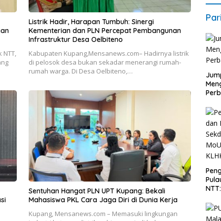
Par
Listrik Hadir, Harapan Tumbuh: Sinergi
gan
Kementerian dan PLN Percepat Pembangunan
Infrastruktur Desa Oelbiteno
 NTT,
Kabupaten Kupang,Mensanews.com– Hadirnya listrik
ang
di pelosok desa bukan sekadar menerangi rumah-
rumah warga. Di Desa Oelbiteno,…
Jump
Men
Perb
Peng
Pula
NTT
Sentuhan Hangat PLN UPT Kupang: Bekali
PT 
si
Mahasiswa PKL Cara Jaga Diri di Dunia Kerja
KLH
Kupang, Mensanews.com – Memasuki lingkungan