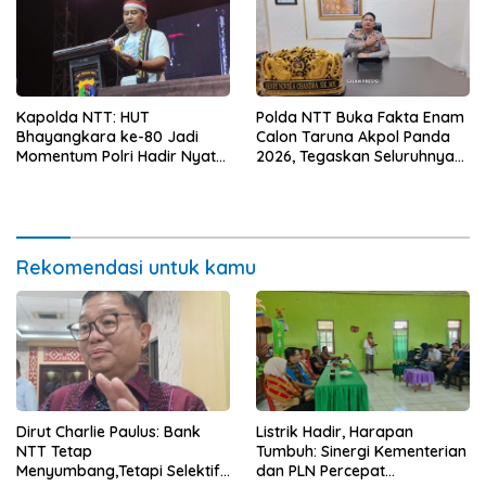
Kapolda NTT: HUT
Polda NTT Buka Fakta Enam
Bhayangkara ke-80 Jadi
Calon Taruna Akpol Panda
Momentum Polri Hadir Nyata
2026, Tegaskan Seluruhnya
untuk Rakyat, Bazar UMKM
Penuhi Syarat Domisili dan
dan Pasar Murah Bangkitkan
Lolos Verifikasi Disdukcapil
Ekonomi Masyarakat
Rekomendasi untuk kamu
Dirut Charlie Paulus: Bank
Listrik Hadir, Harapan
NTT Tetap
Tumbuh: Sinergi Kementerian
Menyumbang,Tetapi Selektif
dan PLN Percepat