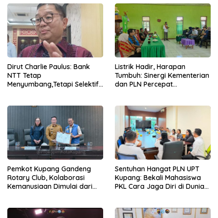
Dirut Charlie Paulus: Bank
Listrik Hadir, Harapan
NTT Tetap
Tumbuh: Sinergi Kementerian
Menyumbang,Tetapi Selektif
dan PLN Percepat
Demi Kepentingan
Pembangunan Infrastruktur
Masyarakat
Desa Oelbiteno
Pemkot Kupang Gandeng
Sentuhan Hangat PLN UPT
Rotary Club, Kolaborasi
Kupang: Bekali Mahasiswa
Kemanusiaan Dimulai dari
PKL Cara Jaga Diri di Dunia
Sanitasi Wujudkan Kota yang
Kerja
Lebih Sehat