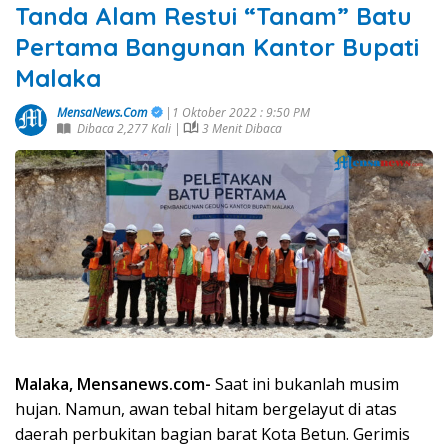
Tanda Alam Restui “Tanam” Batu
Pertama Bangunan Kantor Bupati
Malaka
MensaNews.Com
|1 Oktober 2022 : 9:50 PM
Dibaca 2,277 Kali |
3 Menit Dibaca
Malaka, Mensanews.com-
Saat ini bukanlah musim
hujan. Namun, awan tebal hitam bergelayut di atas
daerah perbukitan bagian barat Kota Betun. Gerimis