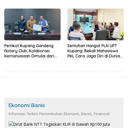
Demi Kepentingan
Pembangunan Infrastruktur
Masyarakat
Desa Oelbiteno
Pemkot Kupang Gandeng
Sentuhan Hangat PLN UPT
Rotary Club, Kolaborasi
Kupang: Bekali Mahasiswa
Kemanusiaan Dimulai dari
PKL Cara Jaga Diri di Dunia
Sanitasi Wujudkan Kota yang
Kerja
Lebih Sehat
Ekonomi Bisnis
Informasi Terkini Pertumbuhan Ekonomi, Bisnis, Financial.