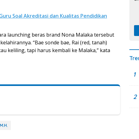
uru Soal Akreditasi dan Kualitas Pendidikan
ra launching beras brand Nona Malaka tersebut
lahirannya. “Bae sonde bae, Rai (red, tanah)
u keliling, tapi harus kembali ke Malaka,” kata
Tre
1
2
M.H.