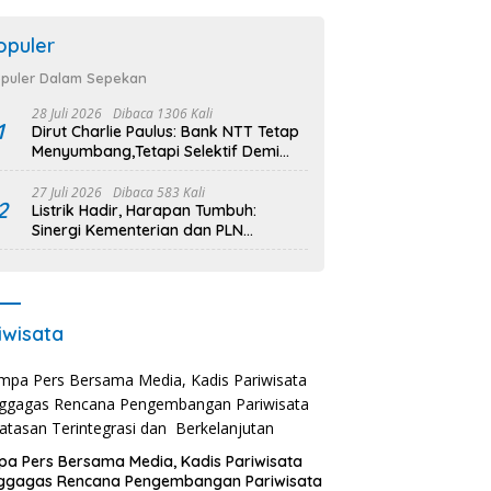
opuler
puler Dalam Sepekan
28 Juli 2026
Dibaca 1306 Kali
1
Dirut Charlie Paulus: Bank NTT Tetap
Menyumbang,Tetapi Selektif Demi
Kepentingan Masyarakat
27 Juli 2026
Dibaca 583 Kali
2
Listrik Hadir, Harapan Tumbuh:
Sinergi Kementerian dan PLN
Percepat Pembangunan Infrastruktur
Desa Oelbiteno
iwisata
a Pers Bersama Media, Kadis Pariwisata
ggagas Rencana Pengembangan Pariwisata