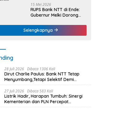
15 Mei 2026
RUPS Bank NTT di Ende:
Gubernur Melki Dorong
Bank NTT Jadi Mesin
Penggerak UMKM
Selengkapnya
nding
28 Juli 2026
Dibaca 1306 Kali
Dirut Charlie Paulus: Bank NTT Tetap
Menyumbang,Tetapi Selektif Demi
Kepentingan Masyarakat
27 Juli 2026
Dibaca 583 Kali
Listrik Hadir, Harapan Tumbuh: Sinergi
Kementerian dan PLN Percepat
Pembangunan Infrastruktur Desa
Oelbiteno