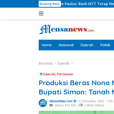
Langsung
Dirut Charlie Paulus: Bank NTT Tetap Menyumbang,Tetapi Se
Breaking News
ke
konten
tutup
Home
Nasional
Daerah
Politik
Beranda
Daerah
Daerah
,
Pertanian
Produksi Beras Nona 
Bupati Simon: Tanah 
MensaNews.Com
|13 Desember 2022 : 7:56
Dibaca 855 Kali |
2 Menit Dibaca