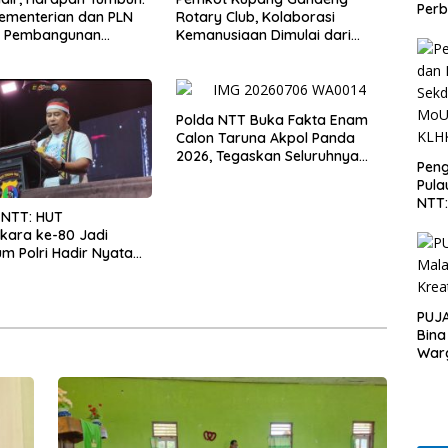
Perb
Kementerian dan PLN
Rotary Club, Kolaborasi
t Pembangunan
Kemanusiaan Dimulai dari
uktur Desa Oelbiteno
Sanitasi Wujudkan Kota yang
Lebih Sehat
Polda NTT Buka Fakta Enam
Calon Taruna Akpol Panda
2026, Tegaskan Seluruhnya
Peng
Penuhi Syarat Domisili dan
Pula
Lolos Verifikasi Disdukcapil
NTT
 NTT: HUT
PT 
kara ke-80 Jadi
KLH
 Polri Hadir Nyata
kyat, Bazar UMKM dan
rah Bangkitkan
 Masyarakat
PUJA
Bina
War