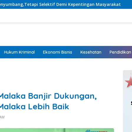
lektif Demi Kepentingan Masyarakat
Listrik Hadir, H
Hukum Kriminal
Ekonomi Bisnis
Kesehatan
Pendidikan
Malaka Banjir Dukungan,
Malaka Lebih Baik
 AM