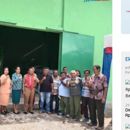
E
In
Fi
29
Di
Rp
Be