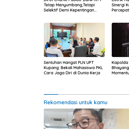
Tetap Menyumbang,Tetapi
Sinergi 
Selektif Demi Kepentingan
Percepa
Masyarakat
Infrastr
Sentuhan Hangat PLN UPT
Kapolda
Kupang: Bekali Mahasiswa PKL
Bhayang
Cara Jaga Diri di Dunia Kerja
Momentum
untuk Ra
Pasar Mu
Ekonomi
Rekomendasi untuk kamu