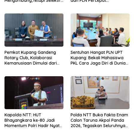
Menyumbang,Tetapi Selektif
dan PLN Percepat
Demi Kepentingan
Pembangunan Infrastruktur
Masyarakat
Desa Oelbiteno
Pemkot Kupang Gandeng
Sentuhan Hangat PLN UPT
Rotary Club, Kolaborasi
Kupang: Bekali Mahasiswa
Kemanusiaan Dimulai dari
PKL Cara Jaga Diri di Dunia
Sanitasi Wujudkan Kota yang
Kerja
Lebih Sehat
Kapolda NTT: HUT
Polda NTT Buka Fakta Enam
Bhayangkara ke-80 Jadi
Calon Taruna Akpol Panda
Momentum Polri Hadir Nyata
2026, Tegaskan Seluruhnya
untuk Rakyat, Bazar UMKM
Penuhi Syarat Domisili dan