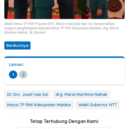
Wakil Ketua TP PKK Provinsi NTT, Maria Fransiska Nae Soi menyerahkan
piagam penghargaan kepada ketua TP PKK Kabupaten Malaka, drg. Maria
Martina Nahak, M. Biomed
Berikutnya
Laman:
1
2
Dr. Drs. Josef nae Soi
drg. Maria Marthina Nahak
Ketua TP PKK Kabupaten Malaka
Wakil Gubernur NTT
Tetap Terhubung Dengan Kami: