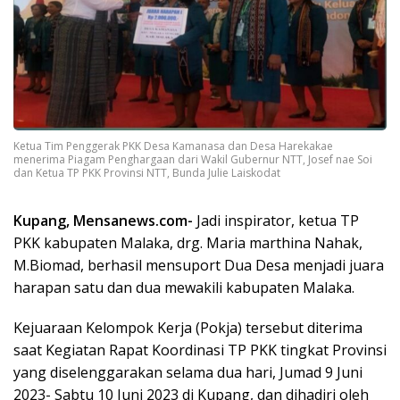
Ketua Tim Penggerak PKK Desa Kamanasa dan Desa Harekakae
menerima Piagam Penghargaan dari Wakil Gubernur NTT, Josef nae Soi
dan Ketua TP PKK Provinsi NTT, Bunda Julie Laiskodat
Kupang, Mensanews.com-
Jadi inspirator, ketua TP
PKK kabupaten Malaka, drg. Maria marthina Nahak,
M.Biomad, berhasil mensuport Dua Desa menjadi juara
harapan satu dan dua mewakili kabupaten Malaka.
Kejuaraan Kelompok Kerja (Pokja) tersebut diterima
saat Kegiatan Rapat Koordinasi TP PKK tingkat Provinsi
yang diselenggarakan selama dua hari, Jumad 9 Juni
2023- Sabtu 10 Juni 2023 di Kupang, dan dihadiri oleh