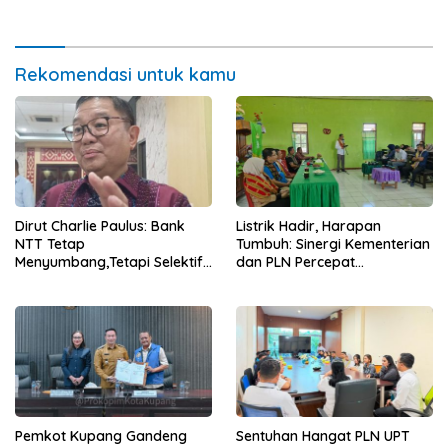
dan Pasar Murah Bangkitkan
Lolos Verifikasi Disdukcapil
Ekonomi Masyarakat
Rekomendasi untuk kamu
Dirut Charlie Paulus: Bank
Listrik Hadir, Harapan
NTT Tetap
Tumbuh: Sinergi Kementerian
Menyumbang,Tetapi Selektif
dan PLN Percepat
Demi Kepentingan
Pembangunan Infrastruktur
Masyarakat
Desa Oelbiteno
Pemkot Kupang Gandeng
Sentuhan Hangat PLN UPT