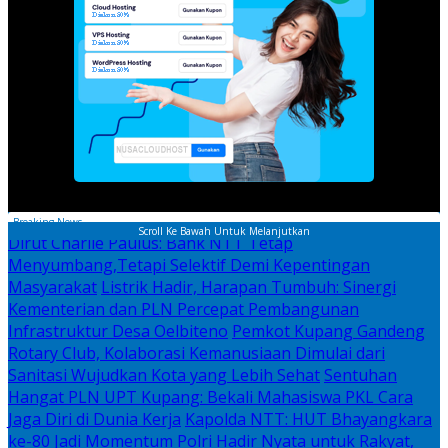
Breaking News
Scroll Ke Bawah Untuk Melanjutkan
Dirut Charlie Paulus: Bank NTT Tetap
Menyumbang,Tetapi Selektif Demi Kepentingan
Masyarakat
Listrik Hadir, Harapan Tumbuh: Sinergi
Kementerian dan PLN Percepat Pembangunan
Infrastruktur Desa Oelbiteno
Pemkot Kupang Gandeng
Rotary Club, Kolaborasi Kemanusiaan Dimulai dari
Sanitasi Wujudkan Kota yang Lebih Sehat
Sentuhan
Hangat PLN UPT Kupang: Bekali Mahasiswa PKL Cara
Jaga Diri di Dunia Kerja
Kapolda NTT: HUT Bhayangkara
ke-80 Jadi Momentum Polri Hadir Nyata untuk Rakyat,