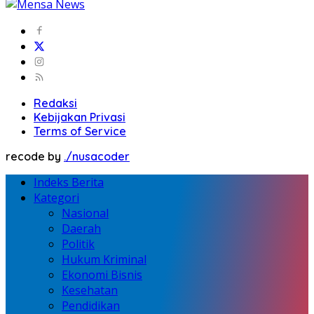
Redaksi
Kebijakan Privasi
Terms of Service
recode by
./nusacoder
Indeks Berita
Kategori
Nasional
Daerah
Politik
Hukum Kriminal
Ekonomi Bisnis
Kesehatan
Pendidikan