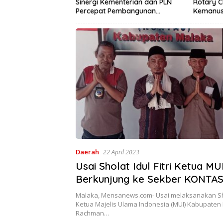
umbang,Tetapi
Sinergi Kementerian dan PLN
Rotary C
mi Kepentingan
Percepat Pembangunan
Kemanusi
Infrastruktur Desa Oelbiteno
Sanitasi
Lebih Se
Daerah
22 April 2023
Usai Sholat Idul Fitri Ketua M
Berkunjung ke Sekber KONTA
Malaka, Mensanews.com- Usai melaksanakan Shola
Ketua Majelis Ulama Indonesia (MUI) Kabupaten
Rachman…