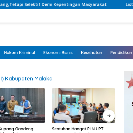
 Kepentingan Masyarakat
Listrik Hadir, Harapan Tumbu
Hukum Kriminal
Ekonomi Bisnis
Kesehatan
Pendidikan
UI) Kabupaten Malaka
Kupang Gandeng
Sentuhan Hangat PLN UPT
Kapo