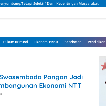
ktif Demi Kepentingan Masyarakat
Listrik Hadir, Hara
Hukum Kriminal
Ekonomi Bisnis
Kesehatan
Pendidikan
t Swasembada Pangan Jadi
Pembangunan Ekonomi NTT
AM