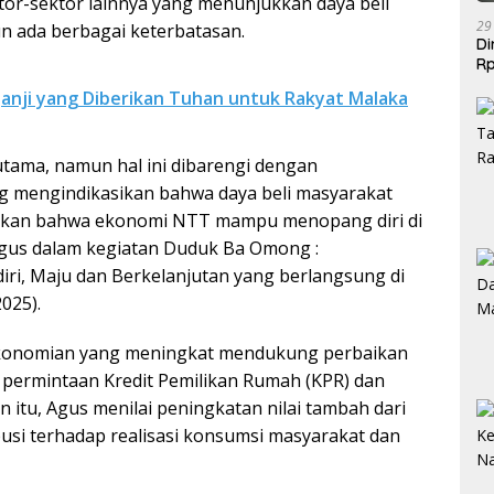
tor-sektor lainnya yang menunjukkan daya beli
29
n ada berbagai keterbatasan.
Di
Rp
Be
anji yang Diberikan Tuhan untuk Rakyat Malaka
tama, namun hal ini dibarengi dengan
ng mengindikasikan bahwa daya beli masyarakat
ukkan bahwa ekonomi NTT mampu menopang diri di
 Agus dalam kegiatan Duduk Ba Omong :
i, Maju dan Berkelanjutan yang berlangsung di
025).
konomian yang meningkat mendukung perbaikan
n permintaan Kredit Pemilikan Rumah (KPR) dan
n itu, Agus menilai peningkatan nilai tambah dari
usi terhadap realisasi konsumsi masyarakat dan