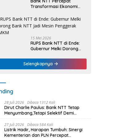
Bank NTT Percepat
Transformasi Ekonomi
Kerakyatan, UMKM Hingga
Nelayan Dapat Nafas
Baru
15 Mei 2026
RUPS Bank NTT di Ende:
Gubernur Melki Dorong
Bank NTT Jadi Mesin
Penggerak UMKM
Selengkapnya
nding
28 Juli 2026
Dibaca 1312 Kali
Dirut Charlie Paulus: Bank NTT Tetap
Menyumbang,Tetapi Selektif Demi
Kepentingan Masyarakat
27 Juli 2026
Dibaca 584 Kali
Listrik Hadir, Harapan Tumbuh: Sinergi
Kementerian dan PLN Percepat