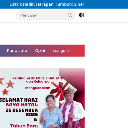
pan Tumbuh: Sinergi Kementerian dan PLN Percepat Pembanguna
tutup
Pariwisata
Opini
Lainya