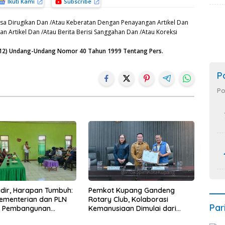
Ikuti Kami
Subscribe
sa Dirugikan Dan /Atau Keberatan Dengan Penayangan Artikel Dan
n Artikel Dan /Atau Berita Berisi Sanggahan Dan /Atau Koreksi
n (12) Undang-Undang Nomor 40 Tahun 1999 Tentang Pers.
P
Po
Hadir, Harapan Tumbuh:
Pemkot Kupang Gandeng
Kementerian dan PLN
Rotary Club, Kolaborasi
Par
t Pembangunan
Kemanusiaan Dimulai dari
uktur Desa Oelbiteno
Sanitasi Wujudkan Kota yang