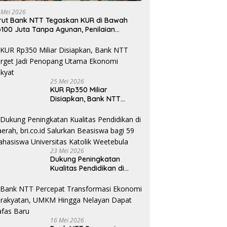
 Mei 2026
rut Bank NTT Tegaskan KUR di Bawah
100 Juta Tanpa Agunan, Penilaian
rdasarkan Kelayakan Usaha
25 Mei 2026
KUR Rp350 Miliar
Disiapkan, Bank NTT
Target Jadi Penopang
Utama Ekonomi Rakyat
23 Mei 2026
Dukung Peningkatan
Kualitas Pendidikan di
Daerah, bri.co.id Salurkan
Beasiswa bagi 59
Mahasiswa Universitas
Katolik Weetebula
16 Mei 2026