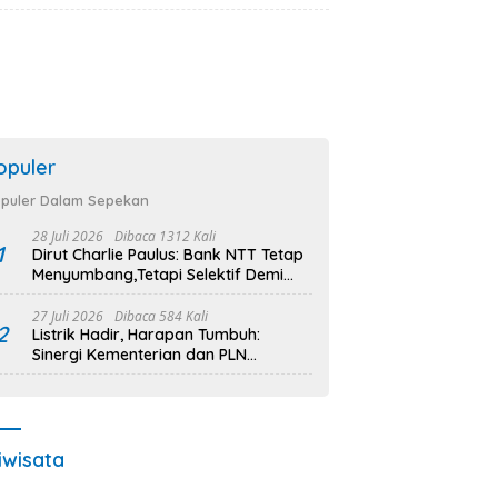
Pembangunan Infrastruktur Desa
Oelbiteno
opuler
puler Dalam Sepekan
28 Juli 2026
Dibaca 1312 Kali
1
Dirut Charlie Paulus: Bank NTT Tetap
Menyumbang,Tetapi Selektif Demi
Kepentingan Masyarakat
27 Juli 2026
Dibaca 584 Kali
2
Listrik Hadir, Harapan Tumbuh:
Sinergi Kementerian dan PLN
Percepat Pembangunan Infrastruktur
Desa Oelbiteno
iwisata