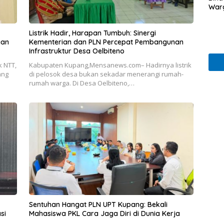
War
Listrik Hadir, Harapan Tumbuh: Sinergi
gan
Kementerian dan PLN Percepat Pembangunan
Infrastruktur Desa Oelbiteno
 NTT,
Kabupaten Kupang,Mensanews.com– Hadirnya listrik
ang
di pelosok desa bukan sekadar menerangi rumah-
rumah warga. Di Desa Oelbiteno,…
Sentuhan Hangat PLN UPT Kupang: Bekali
si
Mahasiswa PKL Cara Jaga Diri di Dunia Kerja