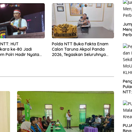
Lebih Sehat
Jump
Men
Perb
 NTT: HUT
Polda NTT Buka Fakta Enam
kara ke-80 Jadi
Calon Taruna Akpol Panda
 Polri Hadir Nyata
2026, Tegaskan Seluruhnya
kyat, Bazar UMKM dan
Penuhi Syarat Domisili dan
rah Bangkitkan
Lolos Verifikasi Disdukcapil
 Masyarakat
Peng
Pula
NTT
PT 
KLH
PUJA
Bina