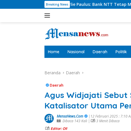
Langsung
irut Charlie Paulus: Bank NTT Tetap Menyumbang,Tetapi Sele
Breaking News
ke
konten
tutup
Home
Nasional
Daerah
Politik
Beranda
Daerah
Daerah
Agus Widjajati Sebu
Katalisator Utama 
MensaNews.Com
|12 Februari 2025 : 7:10 
Dibaca 143 Kali |
3 Menit Dibaca
Editor: Oll