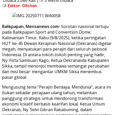
Dibaca 2,086 Kali |
3 Menit Dibaca
Editor: Ollchan
Balikpapan, Mensanews.com-
Sorotan nasional tertuju
pada Balikpapan Sport and Convention Dome,
Kalimantan Timur, Rabu (9/8/2025), ketika peringatan
HUT ke-45 Dewan Kerajinan Nasional (Dekranas) digelar
megah, menyatukan para perajin dari seluruh pelosok
Indonesia. Di antara tokoh-tokoh penting yang hadir,
Ny. Fista Sambuari Kago, Ketua Dekranasda Kabupaten
Sikka, tampil menonjol membawa semangat perubahan
dan misi besar: mengantar UMKM Sikka menembus
pasar global.
Mengusung tema “Perajin Berdaya, Mendunia”, acara ini
bukan sekadar perayaan ulang tahun, melainkan
panggung strategis untuk mendorong transformasi
ekonomi kreatif berbasis kearifan lokal. Ketua Umum
Dekranas, Ny. Selvi Gibran Rakabuming, dalam