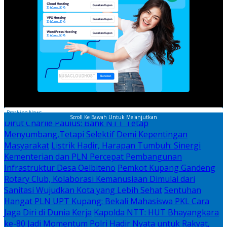
Breaking News
Scroll Ke Bawah Untuk Melanjutkan
Dirut Charlie Paulus: Bank NTT Tetap
Menyumbang,Tetapi Selektif Demi Kepentingan
Masyarakat
Listrik Hadir, Harapan Tumbuh: Sinergi
Kementerian dan PLN Percepat Pembangunan
Infrastruktur Desa Oelbiteno
Pemkot Kupang Gandeng
Rotary Club, Kolaborasi Kemanusiaan Dimulai dari
Sanitasi Wujudkan Kota yang Lebih Sehat
Sentuhan
Hangat PLN UPT Kupang: Bekali Mahasiswa PKL Cara
Jaga Diri di Dunia Kerja
Kapolda NTT: HUT Bhayangkara
ke-80 Jadi Momentum Polri Hadir Nyata untuk Rakyat,