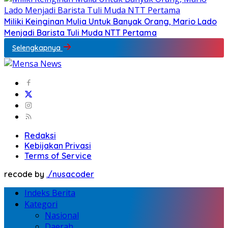
Miliki Keinginan Mulia Untuk Banyak Orang, Mario Lado
Menjadi Barista Tuli Muda NTT Pertama
Selengkapnya
Redaksi
Kebijakan Privasi
Terms of Service
recode by
./nusacoder
Indeks Berita
Kategori
Nasional
Daerah