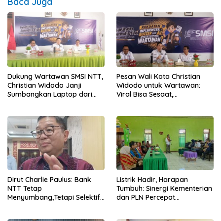
Baca Juga
Dukung Wartawan SMSI NTT,
Pesan Wali Kota Christian
Christian Widodo Janji
Widodo untuk Wartawan:
Sumbangkan Laptop dari
Viral Bisa Sesaat,
Dana Pribadi
Kepercayaan Bertahan
Lama
Dirut Charlie Paulus: Bank
Listrik Hadir, Harapan
NTT Tetap
Tumbuh: Sinergi Kementerian
Menyumbang,Tetapi Selektif
dan PLN Percepat
Demi Kepentingan
Pembangunan Infrastruktur
Masyarakat
Desa Oelbiteno