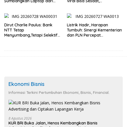
Sumbangkan Laptop dari
Viral Bisa Sesaat,
Dana Pribadi
Kepercayaan Bertahan
Lama
Dirut Charlie Paulus: Bank
Listrik Hadir, Harapan
NTT Tetap
Tumbuh: Sinergi Kementerian
Menyumbang,Tetapi Selektif
dan PLN Percepat
Demi Kepentingan
Pembangunan Infrastruktur
Masyarakat
Desa Oelbiteno
Ekonomi Bisnis
Informasi Terkini Pertumbuhan Ekonomi, Bisnis, Financial.
8 Agustus 2026
KUR BRI Buka Jalan, Henos Kembangkan Bisnis