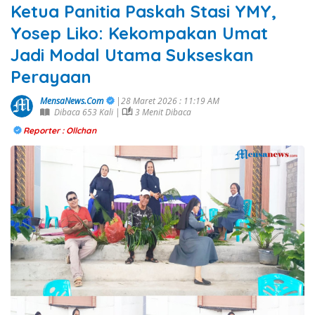
Ketua Panitia Paskah Stasi YMY,
Yosep Liko: Kekompakan Umat
Jadi Modal Utama Sukseskan
Perayaan
MensaNews.Com
|28 Maret 2026 : 11:19 AM
Dibaca 653 Kali |
3 Menit Dibaca
Reporter : Ollchan