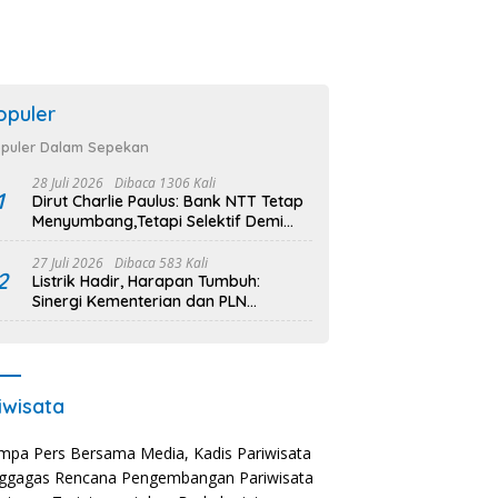
opuler
puler Dalam Sepekan
28 Juli 2026
Dibaca 1306 Kali
1
Dirut Charlie Paulus: Bank NTT Tetap
Menyumbang,Tetapi Selektif Demi
Kepentingan Masyarakat
27 Juli 2026
Dibaca 583 Kali
2
Listrik Hadir, Harapan Tumbuh:
Sinergi Kementerian dan PLN
Percepat Pembangunan Infrastruktur
Desa Oelbiteno
iwisata