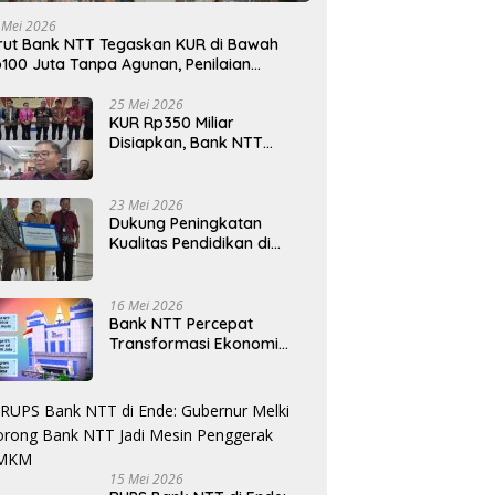
 Mei 2026
rut Bank NTT Tegaskan KUR di Bawah
100 Juta Tanpa Agunan, Penilaian
rdasarkan Kelayakan Usaha
25 Mei 2026
KUR Rp350 Miliar
Disiapkan, Bank NTT
Target Jadi Penopang
Utama Ekonomi Rakyat
23 Mei 2026
Dukung Peningkatan
Kualitas Pendidikan di
Daerah, bri.co.id Salurkan
Beasiswa bagi 59
Mahasiswa Universitas
16 Mei 2026
Katolik Weetebula
Bank NTT Percepat
Transformasi Ekonomi
Kerakyatan, UMKM Hingga
Nelayan Dapat Nafas
Baru
15 Mei 2026