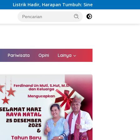
n Tumbuh: Sinergi Kementerian dan PLN Percepat Pembangunan 
tutup
Pariwisata
Opini
Lainya