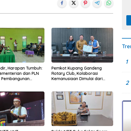
Tre
1
Hadir, Harapan Tumbuh:
Pemkot Kupang Gandeng
Kementerian dan PLN
Rotary Club, Kolaborasi
t Pembangunan
Kemanusiaan Dimulai dari
2
uktur Desa Oelbiteno
Sanitasi Wujudkan Kota yang
Lebih Sehat