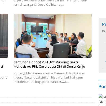
ang
di pelosok desa bukan sekadar menerangi rumah-
rumah warga. Di Desa Oelbiteno,…
P
Po
Sentuhan Hangat PLN UPT Kupang: Bekali
si
Mahasiswa PKL Cara Jaga Diri di Dunia Kerja
Kupang, Mensanews.com – Memasuki lingkungan
upang
industri ketenagalistrikan bisa menjadi hal yang
mendebarkan bagi para mahasiswa…
Par