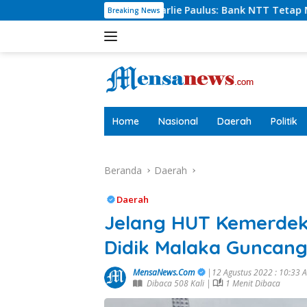
Langsung
ut Charlie Paulus: Bank NTT Tetap Menyumbang,Tetapi Selekt
Breaking News
ke
konten
tutup
Home
Nasional
Daerah
Politik
Beranda
Daerah
Daerah
Jelang HUT Kemerdek
Didik Malaka Guncang
MensaNews.Com
|12 Agustus 2022 : 10:33
Dibaca 508 Kali |
1 Menit Dibaca