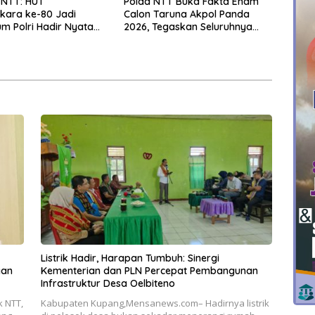
 NTT: HUT
Polda NTT Buka Fakta Enam
kara ke-80 Jadi
Calon Taruna Akpol Panda
 Polri Hadir Nyata
2026, Tegaskan Seluruhnya
kyat, Bazar UMKM dan
Penuhi Syarat Domisili dan
rah Bangkitkan
Lolos Verifikasi Disdukcapil
 Masyarakat
Listrik Hadir, Harapan Tumbuh: Sinergi
gan
Kementerian dan PLN Percepat Pembangunan
Infrastruktur Desa Oelbiteno
 NTT,
Kabupaten Kupang,Mensanews.com– Hadirnya listrik