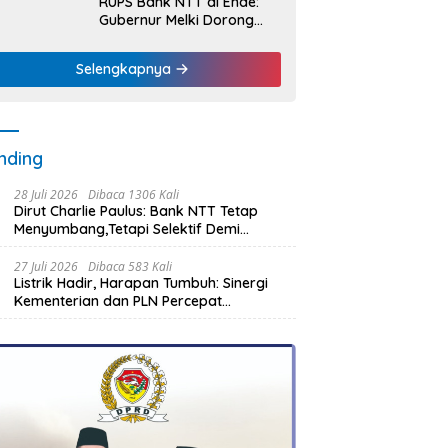
RUPS Bank NTT di Ende:
Gubernur Melki Dorong
Bank NTT Jadi Mesin
Penggerak UMKM
Selengkapnya
nding
28 Juli 2026
Dibaca 1306 Kali
Dirut Charlie Paulus: Bank NTT Tetap
Menyumbang,Tetapi Selektif Demi
Kepentingan Masyarakat
27 Juli 2026
Dibaca 583 Kali
Listrik Hadir, Harapan Tumbuh: Sinergi
Kementerian dan PLN Percepat
Pembangunan Infrastruktur Desa
Oelbiteno