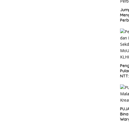
Jump
Men
Perb
Peng
Pula
NTT
PT 
KLH
PUJA
Bina
War