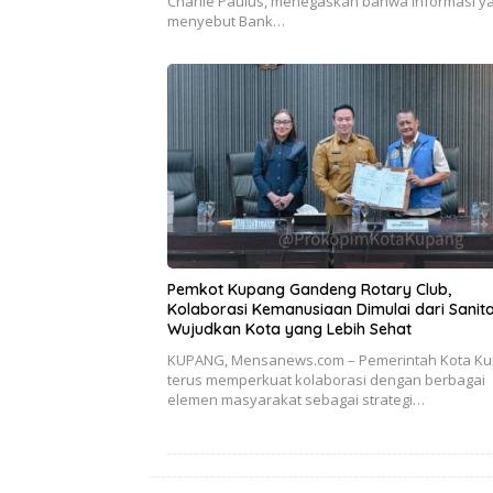
Charlie Paulus, menegaskan bahwa informasi y
menyebut Bank…
Pemkot Kupang Gandeng Rotary Club,
Kolaborasi Kemanusiaan Dimulai dari Sanita
Wujudkan Kota yang Lebih Sehat
KUPANG, Mensanews.com – Pemerintah Kota K
terus memperkuat kolaborasi dengan berbagai
elemen masyarakat sebagai strategi…