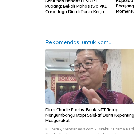
Kapolda
Sentuhan Hangat PLN UPT
Bhayang
Kupang: Bekali Mahasiswa PKL
Momentum
Cara Jaga Diri di Dunia Kerja
untuk Ra
Pasar Mu
Ekonomi
Rekomendasi untuk kamu
Dirut Charlie Paulus: Bank NTT Tetap
Menyumbang,Tetapi Selektif Demi Kepentin
Masyarakat
KUPANG, Mensanews.com – Direktur Utama Bank