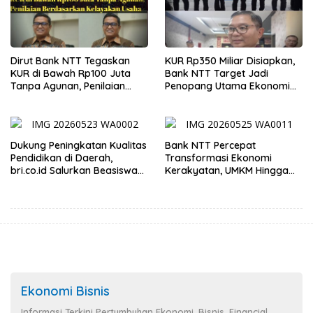
Dirut Bank NTT Tegaskan
KUR Rp350 Miliar Disiapkan,
KUR di Bawah Rp100 Juta
Bank NTT Target Jadi
Tanpa Agunan, Penilaian
Penopang Utama Ekonomi
Berdasarkan Kelayakan
Rakyat
Usaha
Dukung Peningkatan Kualitas
Bank NTT Percepat
Pendidikan di Daerah,
Transformasi Ekonomi
bri.co.id Salurkan Beasiswa
Kerakyatan, UMKM Hingga
bagi 59 Mahasiswa
Nelayan Dapat Nafas Baru
Universitas Katolik
Weetebula
Ekonomi Bisnis
Informasi Terkini Pertumbuhan Ekonomi, Bisnis, Financial.