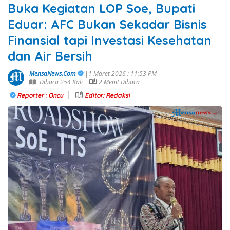
Buka Kegiatan LOP Soe, Bupati
Eduar: AFC Bukan Sekadar Bisnis
Finansial tapi Investasi Kesehatan
dan Air Bersih
MensaNews.Com
|1 Maret 2026 : 11:53 PM
Dibaca 254 Kali |
2 Menit Dibaca
Reporter : Oncu
Editor: Redaksi