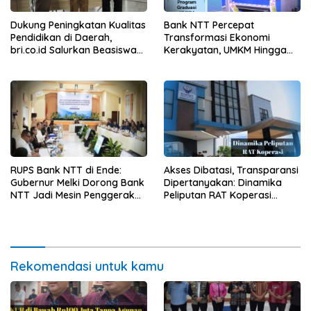
Dukung Peningkatan Kualitas
Bank NTT Percepat
Pendidikan di Daerah,
Transformasi Ekonomi
bri.co.id Salurkan Beasiswa
Kerakyatan, UMKM Hingga
bagi 59 Mahasiswa
Nelayan Dapat Nafas Baru
Universitas Katolik
Weetebula
RUPS Bank NTT di Ende:
Akses Dibatasi, Transparansi
Gubernur Melki Dorong Bank
Dipertanyakan: Dinamika
NTT Jadi Mesin Penggerak
Peliputan RAT Koperasi
UMKM
Swastisari NTT di Hotel
Harper Kupang
Rekomendasi untuk kamu