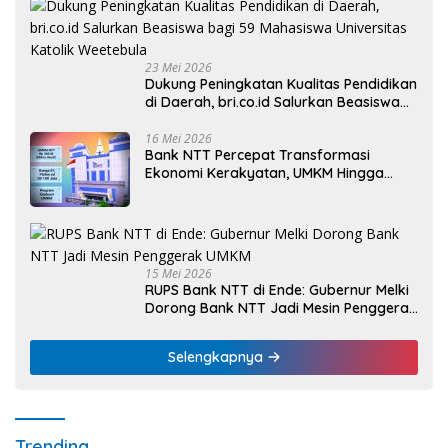
23 Mei 2026
Dukung Peningkatan Kualitas Pendidikan
di Daerah, bri.co.id Salurkan Beasiswa
bagi 59 Mahasiswa Universitas Katolik
Weetebula
16 Mei 2026
Bank NTT Percepat Transformasi
Ekonomi Kerakyatan, UMKM Hingga
Nelayan Dapat Nafas Baru
15 Mei 2026
RUPS Bank NTT di Ende: Gubernur Melki
Dorong Bank NTT Jadi Mesin Penggerak
UMKM
Selengkapnya
Trending