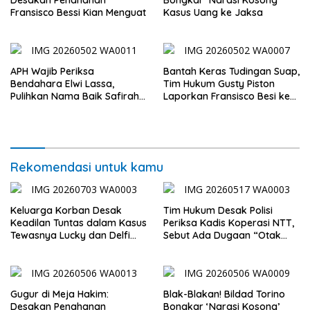
Desakan Penahanan
Bongkar ‘Narasi Kosong’
Fransisco Bessi Kian Menguat
Kasus Uang ke Jaksa
APH Wajib Periksa
Bantah Keras Tudingan Suap,
Bendahara Elwi Lassa,
Tim Hukum Gusty Piston
Pulihkan Nama Baik Safirah
Laporkan Fransisco Besi ke
Abineno
Polisi
Rekomendasi untuk kamu
Keluarga Korban Desak
Tim Hukum Desak Polisi
Keadilan Tuntas dalam Kasus
Periksa Kadis Koperasi NTT,
Tewasnya Lucky dan Delfi
Sebut Ada Dugaan “Otak
Foes di Kupang
Intelektual” di Balik Kisruh
Swasti Sari
Gugur di Meja Hakim:
Blak-Blakan! Bildad Torino
Desakan Penahanan
Bongkar ‘Narasi Kosong’