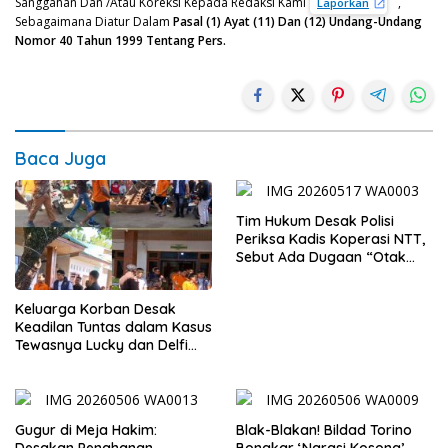
Sanggahan Dan /Atau Koreksi Kepada Redaksi Kami
,
Laporkan
Sebagaimana Diatur Dalam
Pasal (1) Ayat (11) Dan (12) Undang-Undang
Nomor 40 Tahun 1999 Tentang Pers.
Baca Juga
Tim Hukum Desak Polisi
Periksa Kadis Koperasi NTT,
Sebut Ada Dugaan “Otak
Intelektual” di Balik Kisruh
Swasti Sari
Keluarga Korban Desak
Keadilan Tuntas dalam Kasus
Tewasnya Lucky dan Delfi
Foes di Kupang
Gugur di Meja Hakim:
Blak-Blakan! Bildad Torino