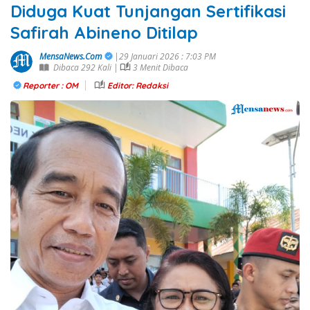
Diduga Kuat Tunjangan Sertifikasi
Safirah Abineno Ditilap
MensaNews.Com
|29 Januari 2026 : 7:03 PM
Dibaca 292 Kali |
3 Menit Dibaca
Reporter : OM
Editor: Redaksi