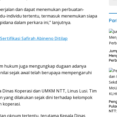
s berjalan dan dapat menemukan perbuatan-
idu-individu tertentu, termasuk menemukan siapa
Par
dana dalam perkara ini,” lanjutnya.
ertifikasi Safirah Abineno Ditilap
Jump
Men
Perb
 tim hukum juga mengungkap dugaan adanya
nilai sejak awal telah berupaya mempengaruhi
a Dinas Koperasi dan UMKM NTT, Linus Lusi. Tim
 yang dilakukan sejak dini terhadap kelompok
Peng
 koperasi.
Pula
NTT
an oknum tertentu, terutama Kepala Dinas
PT 