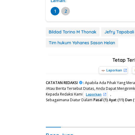
Laman:
1
2
Bildad Torino M Thonak
Jefry Tapobali
Tim hukum Yohanes Sason Helan
Tetap Te
Laporkan
CATATAN REDAKSI
:
Apabila Ada Pihak Yang Mera
/Atau Berita Tersebut Diatas, Anda Dapat Mengirimka
Kepada Redaksi Kami
,
Laporkan
Sebagaimana Diatur Dalam
Pasal (1) Ayat (11) Da