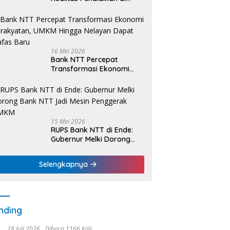
Daerah, bri.co.id Salurkan
Beasiswa bagi 59
Mahasiswa Universitas
Katolik Weetebula
16 Mei 2026
Bank NTT Percepat
Transformasi Ekonomi
Kerakyatan, UMKM Hingga
Nelayan Dapat Nafas
Baru
15 Mei 2026
RUPS Bank NTT di Ende:
Gubernur Melki Dorong
Bank NTT Jadi Mesin
Penggerak UMKM
Selengkapnya
nding
28 Juli 2026
Dibaca 1166 Kali