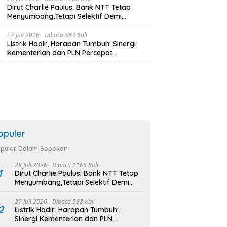
Dirut Charlie Paulus: Bank NTT Tetap
Menyumbang,Tetapi Selektif Demi
Kepentingan Masyarakat
27 Juli 2026
Dibaca 583 Kali
Listrik Hadir, Harapan Tumbuh: Sinergi
Kementerian dan PLN Percepat
Pembangunan Infrastruktur Desa
Oelbiteno
opuler
puler Dalam Sepekan
28 Juli 2026
Dibaca 1166 Kali
1
Dirut Charlie Paulus: Bank NTT Tetap
Menyumbang,Tetapi Selektif Demi
Kepentingan Masyarakat
27 Juli 2026
Dibaca 583 Kali
2
Listrik Hadir, Harapan Tumbuh:
Sinergi Kementerian dan PLN