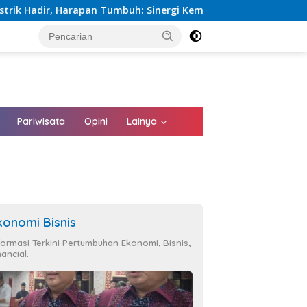
uh: Sinergi Kementerian dan PLN Percepat Pembangunan Infrast
tutup
Pariwisata
Opini
Lainya
konomi Bisnis
formasi Terkini Pertumbuhan Ekonomi, Bisnis,
nancial.