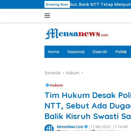
Langsung
rlie Paulus: Bank NTT Tetap Menyumbang,Tetapi Selektif Dem
Breaking News
ke
konten
tutup
Home
Nasional
Daerah
Politik
Beranda
Hukum
Hukum
Tim Hukum Desak Polis
NTT, Sebut Ada Dugaa
Balik Kisruh Swasti Sa
MensaNews.Com
|17 Mei 2026 : 11:14 AM