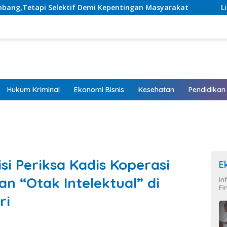
i Kepentingan Masyarakat
Listrik Hadir, Harapan Tumb
Hukum Kriminal
Ekonomi Bisnis
Kesehatan
Pendidikan
i Periksa Kadis Koperasi
E
n “Otak Intelektual” di
In
Fi
ri