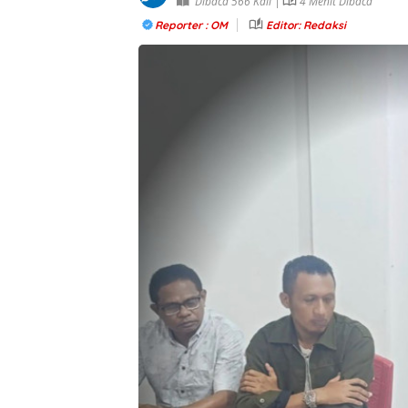
Dibaca 566 Kali |
4 Menit Dibaca
Reporter : OM
Editor: Redaksi