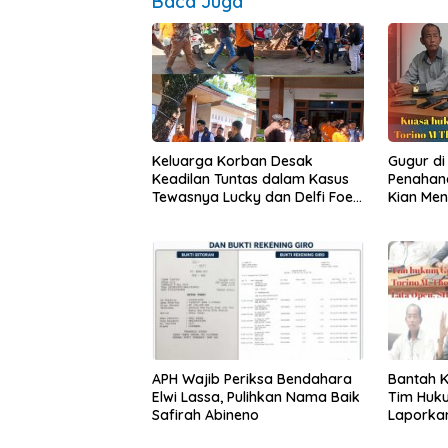
Baca Juga
Keluarga Korban Desak
Gugur di
Keadilan Tuntas dalam Kasus
Penahana
Tewasnya Lucky dan Delfi Foes
Kian Me
di Kupang
APH Wajib Periksa Bendahara
Bantah K
Elwi Lassa, Pulihkan Nama Baik
Tim Huku
Safirah Abineno
Laporkan
Polisi