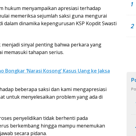
1
im hukum menyampaikan apresiasi terhadap
mulai memeriksa sejumlah saksi guna mengurai
di dalam dinamika kepengurusan KSP Kopdit Swasti
2
k menjadi sinyal penting bahwa perkara yang
ai memasuki tahapan serius.
ino Bongkar ‘Narasi Kosong’ Kasus Uang ke Jaksa
P
rhadap beberapa saksi dan kami mengapresiasi
Po
pat untuk menyelesaikan problem yang ada di
oses penyelidikan tidak berhenti pada
 terus berkembang hingga mampu menemukan
jawab secara pidana.