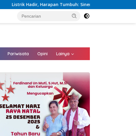
apan Tumbuh: Sinergi Kementerian dan PLN Percepat Pembanguna
tutup
Pariwisata
Opini
Lainya