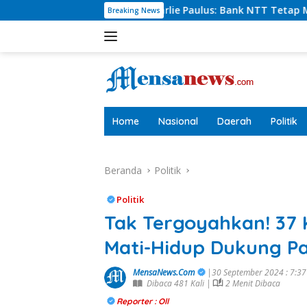
Langsung
Dirut Charlie Paulus: Bank NTT Tetap Menyumbang,Tetapi Sele
Breaking News
ke
konten
tutup
Home
Nasional
Daerah
Politik
Beranda
Politik
Politik
Tak Tergoyahkan! 37 K
Mati-Hidup Dukung P
MensaNews.Com
|30 September 2024 : 7:3
Dibaca 481 Kali |
2 Menit Dibaca
Reporter : Oll