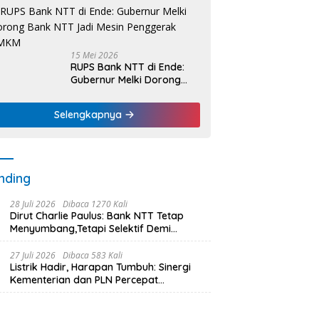
Nelayan Dapat Nafas
Baru
15 Mei 2026
RUPS Bank NTT di Ende:
Gubernur Melki Dorong
Bank NTT Jadi Mesin
Penggerak UMKM
Selengkapnya
nding
28 Juli 2026
Dibaca 1270 Kali
Dirut Charlie Paulus: Bank NTT Tetap
Menyumbang,Tetapi Selektif Demi
Kepentingan Masyarakat
27 Juli 2026
Dibaca 583 Kali
Listrik Hadir, Harapan Tumbuh: Sinergi
Kementerian dan PLN Percepat
Pembangunan Infrastruktur Desa
Oelbiteno