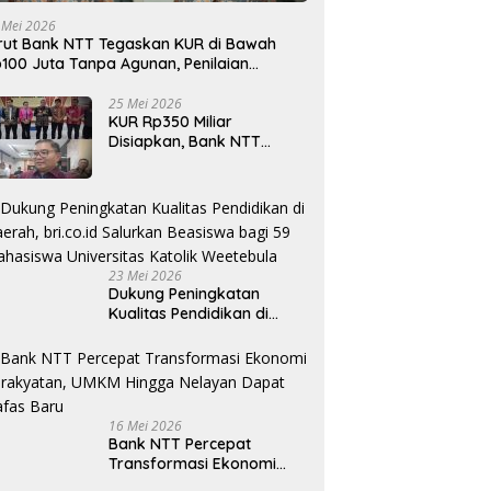
 Mei 2026
rut Bank NTT Tegaskan KUR di Bawah
100 Juta Tanpa Agunan, Penilaian
rdasarkan Kelayakan Usaha
25 Mei 2026
KUR Rp350 Miliar
Disiapkan, Bank NTT
Target Jadi Penopang
Utama Ekonomi Rakyat
23 Mei 2026
Dukung Peningkatan
Kualitas Pendidikan di
Daerah, bri.co.id Salurkan
Beasiswa bagi 59
Mahasiswa Universitas
Katolik Weetebula
16 Mei 2026
Bank NTT Percepat
Transformasi Ekonomi
Kerakyatan, UMKM Hingga