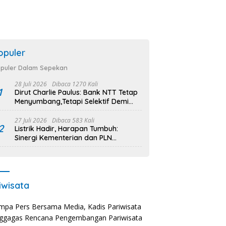
opuler
puler Dalam Sepekan
28 Juli 2026
Dibaca 1270 Kali
1
Dirut Charlie Paulus: Bank NTT Tetap
Menyumbang,Tetapi Selektif Demi
Kepentingan Masyarakat
27 Juli 2026
Dibaca 583 Kali
2
Listrik Hadir, Harapan Tumbuh:
Sinergi Kementerian dan PLN
Percepat Pembangunan Infrastruktur
Desa Oelbiteno
iwisata