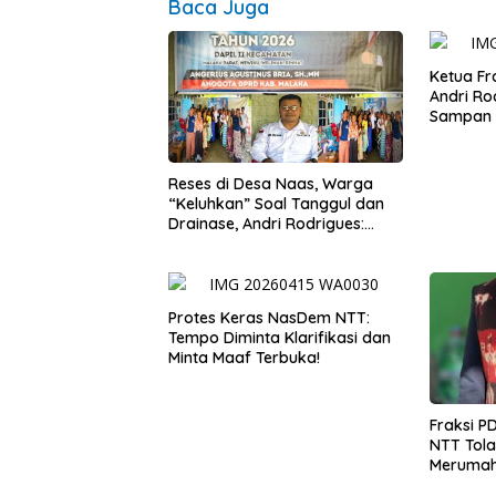
Baca Juga
Ketua F
Andri Ro
Sampan 
dan Mota
Reses di Desa Naas, Warga
“Keluhkan” Soal Tanggul dan
Drainase, Andri Rodrigues:
Kampung Tidak Boleh Terus
Jadi Langganan Banjir
Protes Keras NasDem NTT:
Tempo Diminta Klarifikasi dan
Minta Maaf Terbuka!
Fraksi P
NTT Tol
Merumah
Peringat