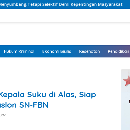
ktif Demi Kepentingan Masyarakat
Listrik Hadir, Har
Hukum Kriminal
Ekonomi Bisnis
Kesehatan
Pendidikan
epala Suku di Alas, Siap
aslon SN-FBN
7 PM