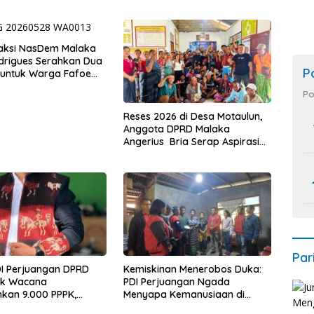
raksi NasDem Malaka
drigues Serahkan Dua
P
untuk Warga Fafoe
’ain
Po
Reses 2026 di Desa Motaulun,
Anggota DPRD Malaka
Angerius Bria Serap Aspirasi
Warga Demi Pembangunan
Merata
Par
DI Perjuangan DPRD
Kemiskinan Menerobos Duka:
ak Wacana
PDI Perjuangan Ngada
kan 9.000 PPPK,
Menyapa Kemanusiaan di
kan Ancaman Krisis
Naruwolo