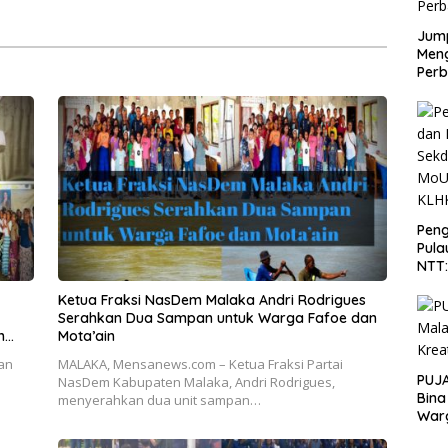
n Publik
Jump
Men
Perb
Peng
Pula
NTT
PT 
Ketua Fraksi NasDem Malaka Andri Rodrigues
KLH
Serahkan Dua Sampan untuk Warga Fafoe dan
n
Mota’ain
an
MALAKA, Mensanews.com – Ketua Fraksi Partai
PUJA
s
NasDem Kabupaten Malaka, Andri Rodrigues,
Bina
menyerahkan dua unit sampan…
War