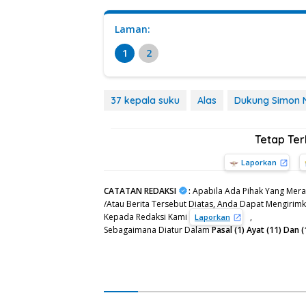
Laman:
1
2
37 kepala suku
Alas
Dukung Simon N
Tetap Te
Laporkan
CATATAN REDAKSI
:
Apabila Ada Pihak Yang Mera
/Atau Berita Tersebut Diatas, Anda Dapat Mengirimka
Kepada Redaksi Kami
,
Laporkan
Sebagaimana Diatur Dalam
Pasal (1) Ayat (11) Da