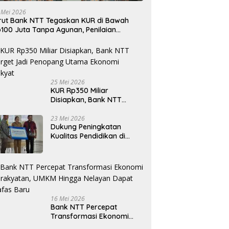
 Mei 2026
rut Bank NTT Tegaskan KUR di Bawah
100 Juta Tanpa Agunan, Penilaian
rdasarkan Kelayakan Usaha
25 Mei 2026
KUR Rp350 Miliar
Disiapkan, Bank NTT
Target Jadi Penopang
Utama Ekonomi Rakyat
23 Mei 2026
Dukung Peningkatan
Kualitas Pendidikan di
Daerah, bri.co.id Salurkan
Beasiswa bagi 59
Mahasiswa Universitas
Katolik Weetebula
16 Mei 2026
Bank NTT Percepat
Transformasi Ekonomi
Kerakyatan, UMKM Hingga