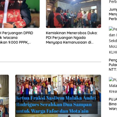
Jump
Men
Perb
DI Perjuangan DPRD
Kemiskinan Menerobos Duka:
ak Wacana
PDI Perjuangan Ngada
kan 9.000 PPPK,
Menyapa Kemanusiaan di
kan Ancaman Krisis
Naruwolo
n Publik
Peng
Pula
NTT
PT 
KLH
PUJA
Bina
War