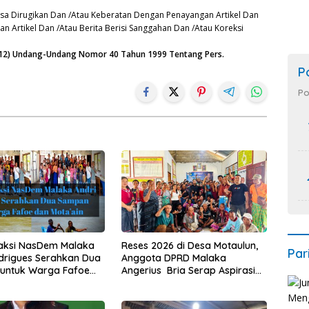
sa Dirugikan Dan /Atau Keberatan Dengan Penayangan Artikel Dan
n Artikel Dan /Atau Berita Berisi Sanggahan Dan /Atau Koreksi
n (12) Undang-Undang Nomor 40 Tahun 1999 Tentang Pers.
P
Po
raksi NasDem Malaka
Reses 2026 di Desa Motaulun,
Par
drigues Serahkan Dua
Anggota DPRD Malaka
untuk Warga Fafoe
Angerius Bria Serap Aspirasi
’ain
Warga Demi Pembangunan
Merata