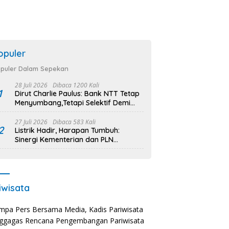
opuler
puler Dalam Sepekan
28 Juli 2026
Dibaca 1200 Kali
1
Dirut Charlie Paulus: Bank NTT Tetap
Menyumbang,Tetapi Selektif Demi
Kepentingan Masyarakat
27 Juli 2026
Dibaca 583 Kali
2
Listrik Hadir, Harapan Tumbuh:
Sinergi Kementerian dan PLN
Percepat Pembangunan Infrastruktur
Desa Oelbiteno
iwisata