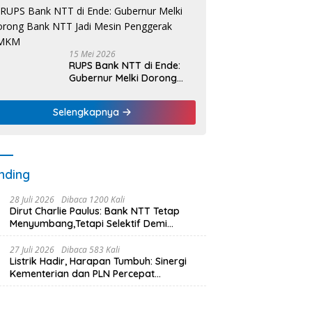
Nelayan Dapat Nafas
Baru
15 Mei 2026
RUPS Bank NTT di Ende:
Gubernur Melki Dorong
Bank NTT Jadi Mesin
Penggerak UMKM
Selengkapnya
nding
28 Juli 2026
Dibaca 1200 Kali
Dirut Charlie Paulus: Bank NTT Tetap
Menyumbang,Tetapi Selektif Demi
Kepentingan Masyarakat
27 Juli 2026
Dibaca 583 Kali
Listrik Hadir, Harapan Tumbuh: Sinergi
Kementerian dan PLN Percepat
Pembangunan Infrastruktur Desa
Oelbiteno