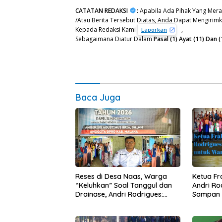
CATATAN REDAKSI
:
Apabila Ada Pihak Yang Mera
/Atau Berita Tersebut Diatas, Anda Dapat Mengirimka
Kepada Redaksi Kami
,
Laporkan
Sebagaimana Diatur Dalam
Pasal (1) Ayat (11) Da
Baca Juga
Reses di Desa Naas, Warga
Ketua F
“Keluhkan” Soal Tanggul dan
Andri Ro
Drainase, Andri Rodrigues:
Sampan 
Kampung Tidak Boleh Terus
dan Mota
Jadi Langganan Banjir