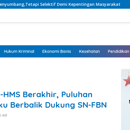
tif Demi Kepentingan Masyarakat
Listrik Hadir, Hara
Hukum Kriminal
Ekonomi Bisnis
Kesehatan
Pendidikan
HMS Berakhir, Puluhan
u Berbalik Dukung SN-FBN
26 AM