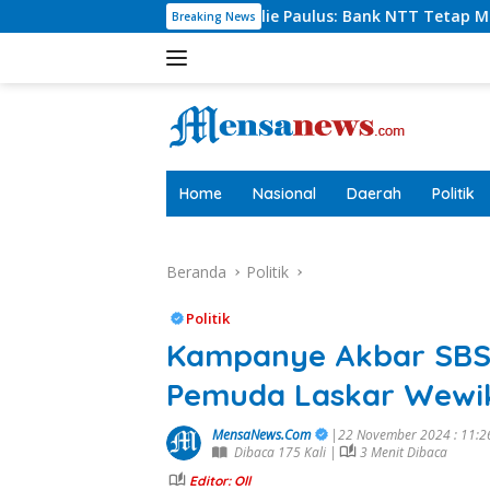
Langsung
irut Charlie Paulus: Bank NTT Tetap Menyumbang,Tetapi Selek
Breaking News
ke
konten
tutup
Home
Nasional
Daerah
Politik
Beranda
Politik
Politik
Kampanye Akbar SBS-
Pemuda Laskar Wewik
MensaNews.Com
|22 November 2024 : 11:
Dibaca 175 Kali |
3 Menit Dibaca
Editor: Oll