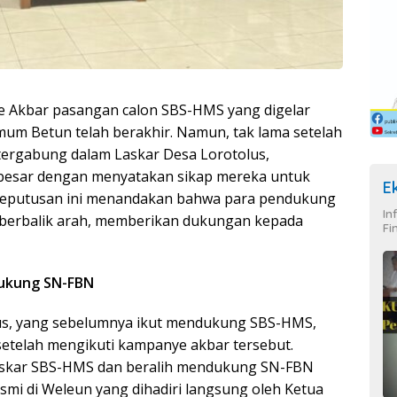
Akbar pasangan calon SBS-HMS yang digelar
um Betun telah berakhir. Namun, tak lama setelah
tergabung dalam Laskar Desa Lorotolus,
besar dengan menyatakan sikap mereka untuk
E
eputusan ini menandakan bahwa para pendukung
In
 berbalik arah, memberikan dukungan kepada
Fi
 Dukung SN-FBN
us, yang sebelumnya ikut mendukung SBS-HMS,
telah mengikuti kampanye akbar tersebut.
laskar SBS-HMS dan beralih mendukung SN-FBN
smi di Weleun yang dihadiri langsung oleh Ketua