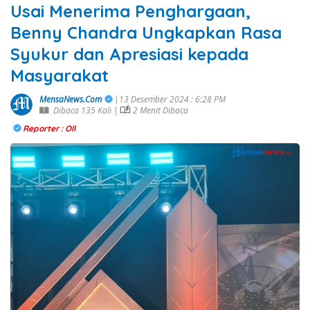
Usai Menerima Penghargaan,
Benny Chandra Ungkapkan Rasa
Syukur dan Apresiasi kepada
Masyarakat
MensaNews.Com
|13 Desember 2024 : 6:28 PM
Dibaca 135 Kali |
2 Menit Dibaca
Reporter : Oll