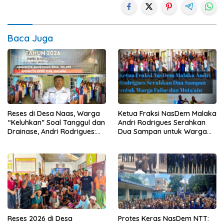
Baca Juga
Reses di Desa Naas, Warga
Ketua Fraksi NasDem Malaka
“Keluhkan” Soal Tanggul dan
Andri Rodrigues Serahkan
Drainase, Andri Rodrigues:
Dua Sampan untuk Warga
Kampung Tidak Boleh Terus
Fafoe dan Mota’ain
Jadi Langganan Banjir
Protes Keras NasDem NTT:
Reses 2026 di Desa