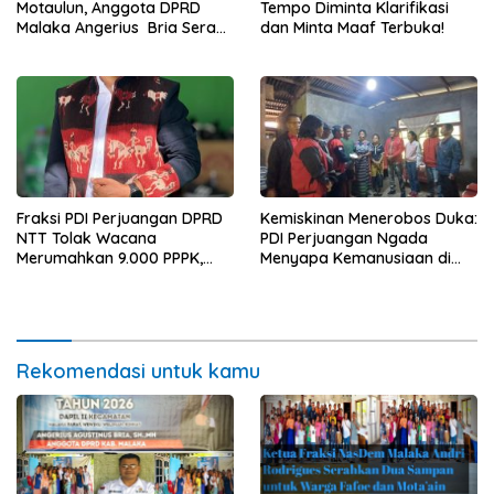
Tempo Diminta Klarifikasi
Motaulun, Anggota DPRD
dan Minta Maaf Terbuka!
Malaka Angerius Bria Serap
Aspirasi Warga Demi
Pembangunan Merata
Fraksi PDI Perjuangan DPRD
Kemiskinan Menerobos Duka:
NTT Tolak Wacana
PDI Perjuangan Ngada
Merumahkan 9.000 PPPK,
Menyapa Kemanusiaan di
Peringatkan Ancaman Krisis
Naruwolo
Pelayanan Publik
Rekomendasi untuk kamu