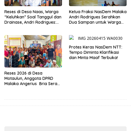
Reses di Desa Naas, Warga
Ketua Fraksi NasDem Malaka
“Keluhkan” Soal Tanggul dan
Andri Rodrigues Serahkan
Drainase, Andri Rodrigues:
Dua Sampan untuk Warga
Kampung Tidak Boleh Terus
Fafoe dan Mota’ain
Jadi Langganan Banjir
Protes Keras NasDem NTT:
Tempo Diminta Klarifikasi
dan Minta Maaf Terbuka!
Reses 2026 di Desa
Motaulun, Anggota DPRD
Malaka Angerius Bria Serap
Aspirasi Warga Demi
Pembangunan Merata