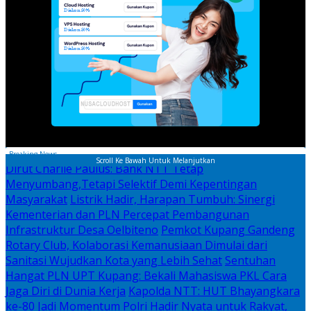
Breaking News
Scroll Ke Bawah Untuk Melanjutkan
Dirut Charlie Paulus: Bank NTT Tetap
Menyumbang,Tetapi Selektif Demi Kepentingan
Masyarakat
Listrik Hadir, Harapan Tumbuh: Sinergi
Kementerian dan PLN Percepat Pembangunan
Infrastruktur Desa Oelbiteno
Pemkot Kupang Gandeng
Rotary Club, Kolaborasi Kemanusiaan Dimulai dari
Sanitasi Wujudkan Kota yang Lebih Sehat
Sentuhan
Hangat PLN UPT Kupang: Bekali Mahasiswa PKL Cara
Jaga Diri di Dunia Kerja
Kapolda NTT: HUT Bhayangkara
ke-80 Jadi Momentum Polri Hadir Nyata untuk Rakyat,