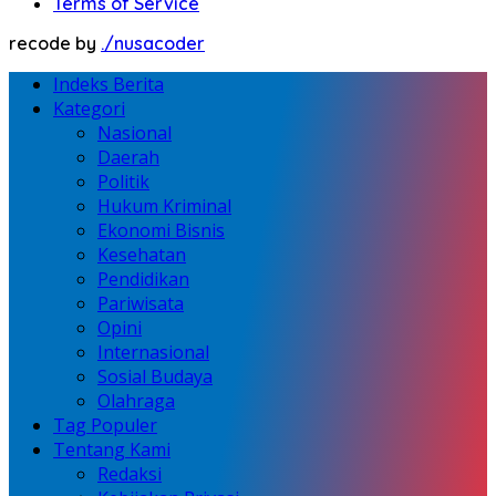
Terms of Service
recode by
./nusacoder
Indeks Berita
Kategori
Nasional
Daerah
Politik
Hukum Kriminal
Ekonomi Bisnis
Kesehatan
Pendidikan
Pariwisata
Opini
Internasional
Sosial Budaya
Olahraga
Tag Populer
Tentang Kami
Redaksi