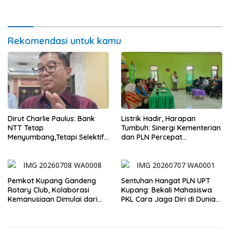
dan Pasar Murah Bangkitkan
Lolos Verifikasi Disdukcapil
Ekonomi Masyarakat
Rekomendasi untuk kamu
Dirut Charlie Paulus: Bank
Listrik Hadir, Harapan
NTT Tetap
Tumbuh: Sinergi Kementerian
Menyumbang,Tetapi Selektif
dan PLN Percepat
Demi Kepentingan
Pembangunan Infrastruktur
Masyarakat
Desa Oelbiteno
Pemkot Kupang Gandeng
Sentuhan Hangat PLN UPT
Rotary Club, Kolaborasi
Kupang: Bekali Mahasiswa
Kemanusiaan Dimulai dari
PKL Cara Jaga Diri di Dunia
Sanitasi Wujudkan Kota yang
Kerja
Lebih Sehat