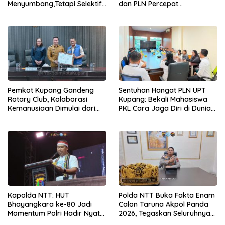
Menyumbang,Tetapi Selektif
dan PLN Percepat
Demi Kepentingan
Pembangunan Infrastruktur
Masyarakat
Desa Oelbiteno
Pemkot Kupang Gandeng
Sentuhan Hangat PLN UPT
Rotary Club, Kolaborasi
Kupang: Bekali Mahasiswa
Kemanusiaan Dimulai dari
PKL Cara Jaga Diri di Dunia
Sanitasi Wujudkan Kota yang
Kerja
Lebih Sehat
Kapolda NTT: HUT
Polda NTT Buka Fakta Enam
Bhayangkara ke-80 Jadi
Calon Taruna Akpol Panda
Momentum Polri Hadir Nyata
2026, Tegaskan Seluruhnya
untuk Rakyat, Bazar UMKM
Penuhi Syarat Domisili dan