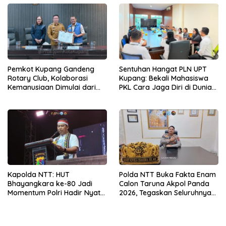
Pemkot Kupang Gandeng
Sentuhan Hangat PLN UPT
Rotary Club, Kolaborasi
Kupang: Bekali Mahasiswa
Kemanusiaan Dimulai dari
PKL Cara Jaga Diri di Dunia
Sanitasi Wujudkan Kota yang
Kerja
Lebih Sehat
Kapolda NTT: HUT
Polda NTT Buka Fakta Enam
Bhayangkara ke-80 Jadi
Calon Taruna Akpol Panda
Momentum Polri Hadir Nyata
2026, Tegaskan Seluruhnya
untuk Rakyat, Bazar UMKM
Penuhi Syarat Domisili dan
dan Pasar Murah Bangkitkan
Lolos Verifikasi Disdukcapil
Ekonomi Masyarakat