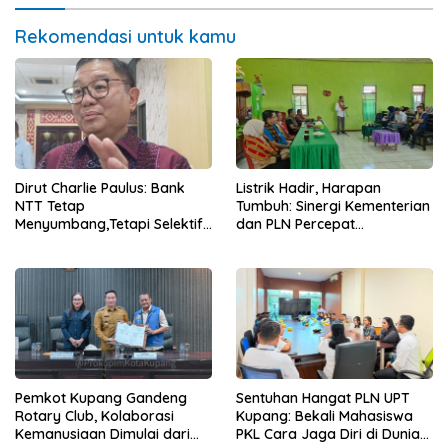
Rekomendasi untuk kamu
Dirut Charlie Paulus: Bank
Listrik Hadir, Harapan
NTT Tetap
Tumbuh: Sinergi Kementerian
Menyumbang,Tetapi Selektif
dan PLN Percepat
Demi Kepentingan
Pembangunan Infrastruktur
Masyarakat
Desa Oelbiteno
Pemkot Kupang Gandeng
Sentuhan Hangat PLN UPT
Rotary Club, Kolaborasi
Kupang: Bekali Mahasiswa
Kemanusiaan Dimulai dari
PKL Cara Jaga Diri di Dunia