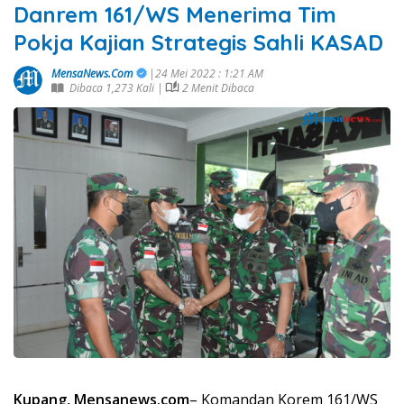
Danrem 161/WS Menerima Tim
Pokja Kajian Strategis Sahli KASAD
MensaNews.Com
|24 Mei 2022 : 1:21 AM
Dibaca 1,273 Kali |
2 Menit Dibaca
Kupang, Mensanews.com
– Komandan Korem 161/WS