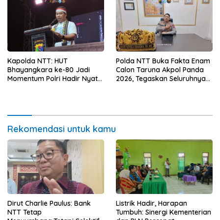
Kapolda NTT: HUT
Polda NTT Buka Fakta Enam
Bhayangkara ke-80 Jadi
Calon Taruna Akpol Panda
Momentum Polri Hadir Nyata
2026, Tegaskan Seluruhnya
untuk Rakyat, Bazar UMKM
Penuhi Syarat Domisili dan
dan Pasar Murah Bangkitkan
Lolos Verifikasi Disdukcapil
Ekonomi Masyarakat
Rekomendasi untuk kamu
Dirut Charlie Paulus: Bank
Listrik Hadir, Harapan
NTT Tetap
Tumbuh: Sinergi Kementerian