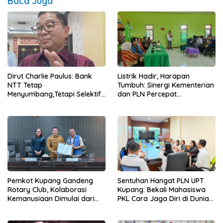
Baca Juga
Dirut Charlie Paulus: Bank
Listrik Hadir, Harapan
NTT Tetap
Tumbuh: Sinergi Kementerian
Menyumbang,Tetapi Selektif
dan PLN Percepat
Demi Kepentingan
Pembangunan Infrastruktur
Masyarakat
Desa Oelbiteno
Pemkot Kupang Gandeng
Sentuhan Hangat PLN UPT
Rotary Club, Kolaborasi
Kupang: Bekali Mahasiswa
Kemanusiaan Dimulai dari
PKL Cara Jaga Diri di Dunia
Sanitasi Wujudkan Kota yang
Kerja
Lebih Sehat