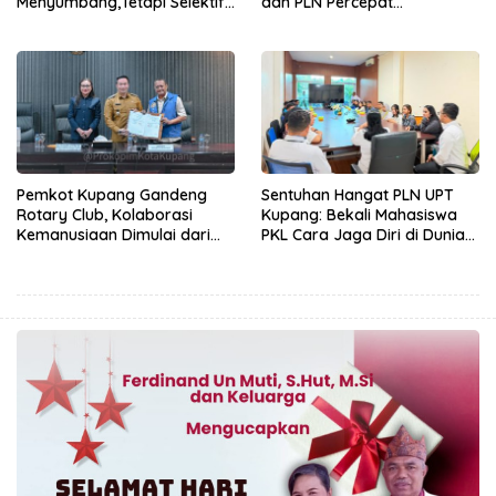
Menyumbang,Tetapi Selektif
dan PLN Percepat
Demi Kepentingan
Pembangunan Infrastruktur
Masyarakat
Desa Oelbiteno
Pemkot Kupang Gandeng
Sentuhan Hangat PLN UPT
Rotary Club, Kolaborasi
Kupang: Bekali Mahasiswa
Kemanusiaan Dimulai dari
PKL Cara Jaga Diri di Dunia
Sanitasi Wujudkan Kota yang
Kerja
Lebih Sehat