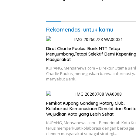
untuk Ra
Pasar Mu
Ekonomi
Rekomendasi untuk kamu
Dirut Charlie Paulus: Bank NTT Tetap
Menyumbang,Tetapi Selektif Demi Kepentin
Masyarakat
KUPANG, Mensanews.com – Direktur Utama Bank
Charlie Paulus, menegaskan bahwa informasi y
menyebut Bank…
Pemkot Kupang Gandeng Rotary Club,
Kolaborasi Kemanusiaan Dimulai dari Sanita
Wujudkan Kota yang Lebih Sehat
KUPANG, Mensanews.com – Pemerintah Kota K
terus memperkuat kolaborasi dengan berbagai
elemen masyarakat sebagai strategi…