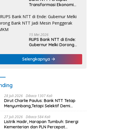
Transformasi Ekonomi
Kerakyatan, UMKM Hingga
Nelayan Dapat Nafas
Baru
15 Mei 2026
RUPS Bank NTT di Ende:
Gubernur Melki Dorong
Bank NTT Jadi Mesin
Penggerak UMKM
Selengkapnya
nding
28 Juli 2026
Dibaca 1307 Kali
Dirut Charlie Paulus: Bank NTT Tetap
Menyumbang,Tetapi Selektif Demi
Kepentingan Masyarakat
27 Juli 2026
Dibaca 584 Kali
Listrik Hadir, Harapan Tumbuh: Sinergi
Kementerian dan PLN Percepat