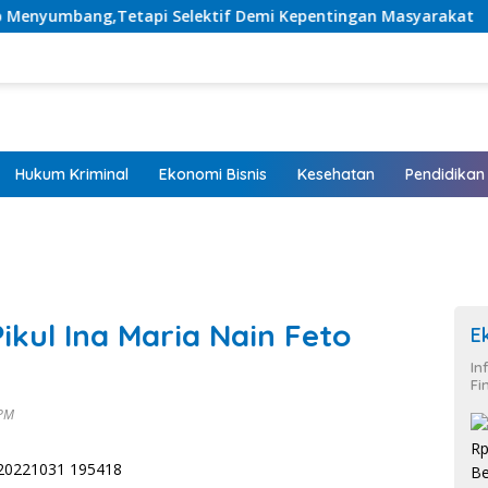
mbang,Tetapi Selektif Demi Kepentingan Masyarakat
L
Hukum Kriminal
Ekonomi Bisnis
Kesehatan
Pendidikan
kul Ina Maria Nain Feto
E
In
Fi
 PM