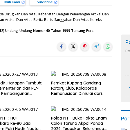
Ikuti Kami
Subscribe
sa Dirugikan Dan /Atau Keberatan Dengan Penayangan Artikel Dan
n Artikel Dan /Atau Berita Berisi Sanggahan Dan /Atau Koreksi
n (12) Undang-Undang Nomor 40 Tahun 1999 Tentang Pers.
P
Po
Hadir, Harapan Tumbuh:
Pemkot Kupang Gandeng
Kementerian dan PLN
Rotary Club, Kolaborasi
t Pembangunan
Kemanusiaan Dimulai dari
uktur Desa Oelbiteno
Sanitasi Wujudkan Kota yang
Lebih Sehat
Par
 NTT: HUT
Polda NTT Buka Fakta Enam
kara ke-80 Jadi
Calon Taruna Akpol Panda
 Polri Hadir Nyata
2026, Tegaskan Seluruhnya