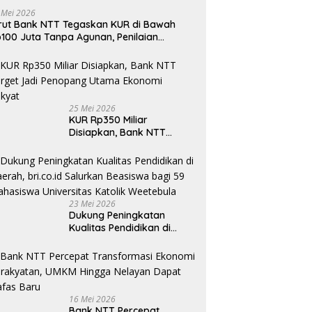
 Mei 2026
rut Bank NTT Tegaskan KUR di Bawah
100 Juta Tanpa Agunan, Penilaian
rdasarkan Kelayakan Usaha
25 Mei 2026
KUR Rp350 Miliar
Disiapkan, Bank NTT
Target Jadi Penopang
Utama Ekonomi Rakyat
23 Mei 2026
Dukung Peningkatan
Kualitas Pendidikan di
Daerah, bri.co.id Salurkan
Beasiswa bagi 59
Mahasiswa Universitas
Katolik Weetebula
16 Mei 2026
Bank NTT Percepat