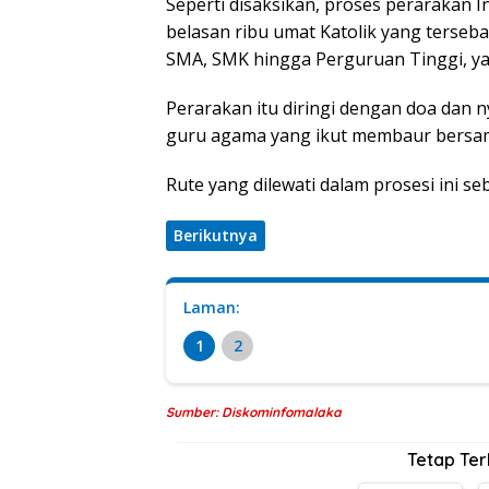
Seperti disaksikan, proses perarakan In
belasan ribu umat Katolik yang terseba
SMA, SMK hingga Perguruan Tinggi, ya
Perarakan itu diringi dengan doa dan n
guru agama yang ikut membaur bersa
Rute yang dilewati dalam prosesi ini seb
Berikutnya
Laman:
1
2
Sumber: Diskominfomalaka
Tetap Te