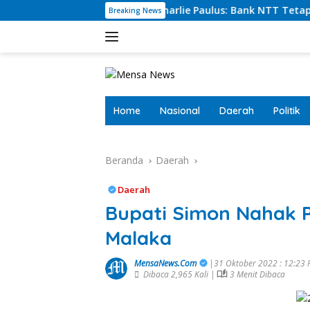
Langsung
Dirut Charlie Paulus: Bank NTT Tetap Menyu
Breaking News
ke
konten
tutup
Home
Nasional
Daerah
Politik
Beranda
Daerah
Daerah
Bupati Simon Nahak Pi
Malaka
MensaNews.Com
|31 Oktober 2022 : 12:23
Dibaca 2,965 Kali |
3 Menit Dibaca