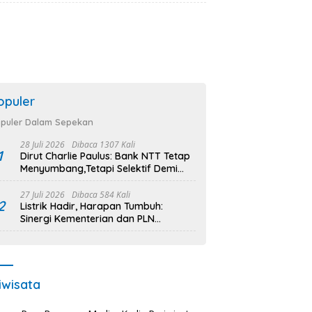
Pembangunan Infrastruktur Desa
Oelbiteno
opuler
puler Dalam Sepekan
28 Juli 2026
Dibaca 1307 Kali
1
Dirut Charlie Paulus: Bank NTT Tetap
Menyumbang,Tetapi Selektif Demi
Kepentingan Masyarakat
27 Juli 2026
Dibaca 584 Kali
2
Listrik Hadir, Harapan Tumbuh:
Sinergi Kementerian dan PLN
Percepat Pembangunan Infrastruktur
Desa Oelbiteno
iwisata