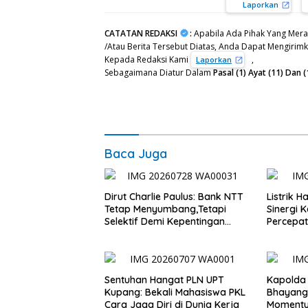
Laporkan
CATATAN REDAKSI
:
Apabila Ada Pihak Yang Mera
/Atau Berita Tersebut Diatas, Anda Dapat Mengirimka
Kepada Redaksi Kami
,
Laporkan
Sebagaimana Diatur Dalam
Pasal (1) Ayat (11) Da
Baca Juga
Dirut Charlie Paulus: Bank NTT
Listrik 
Tetap Menyumbang,Tetapi
Sinergi 
Selektif Demi Kepentingan
Percepa
Masyarakat
Infrastr
Sentuhan Hangat PLN UPT
Kapolda
Kupang: Bekali Mahasiswa PKL
Bhayang
Cara Jaga Diri di Dunia Kerja
Momentum