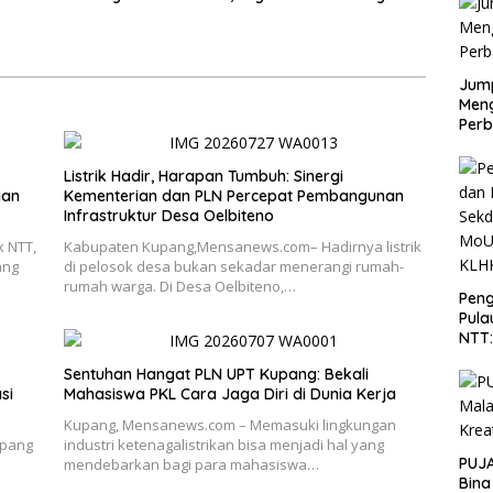
kyat, Bazar UMKM dan
Penuhi Syarat Domisili dan
rah Bangkitkan
Lolos Verifikasi Disdukcapil
 Masyarakat
Jump
Men
Perb
Listrik Hadir, Harapan Tumbuh: Sinergi
gan
Kementerian dan PLN Percepat Pembangunan
Infrastruktur Desa Oelbiteno
 NTT,
Kabupaten Kupang,Mensanews.com– Hadirnya listrik
ang
di pelosok desa bukan sekadar menerangi rumah-
rumah warga. Di Desa Oelbiteno,…
Peng
Pula
NTT
PT 
Sentuhan Hangat PLN UPT Kupang: Bekali
KLH
si
Mahasiswa PKL Cara Jaga Diri di Dunia Kerja
Kupang, Mensanews.com – Memasuki lingkungan
upang
industri ketenagalistrikan bisa menjadi hal yang
PUJA
mendebarkan bagi para mahasiswa…
Bina