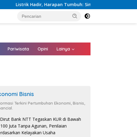
istrik Hadir, Harapan Tumbuh: Sinergi Kementerian dan PLN Pe
tutup
Pariwisata
Opini
Lainya
konomi Bisnis
formasi Terkini Pertumbuhan Ekonomi, Bisnis,
nancial.