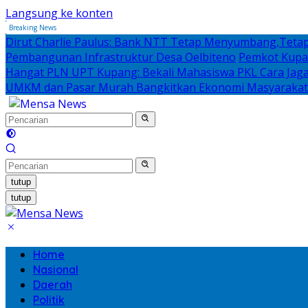
Langsung ke konten
Breaking News
Dirut Charlie Paulus: Bank NTT Tetap Menyumbang,Tetap
Pembangunan Infrastruktur Desa Oelbiteno
Pemkot Kupan
Hangat PLN UPT Kupang: Bekali Mahasiswa PKL Cara Jaga D
UMKM dan Pasar Murah Bangkitkan Ekonomi Masyarakat
tutup
tutup
Home
Nasional
Daerah
Politik