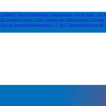
i Selektif Demi Kepentingan Masyarakat
Listrik Hadir, Ha
g Gandeng Rotary Club, Kolaborasi Kemanusiaan Dimulai d
iri di Dunia Kerja
Kapolda NTT: HUT Bhayangkara ke-80 J