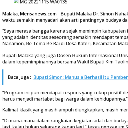
Malaka, Mensanews.com-
Bupati Malaka Dr. Simon Nahak,
waktu semakin menyadari akan arti pentingnya budaya d
“Saya merasa bangga karena sejak memimpin kabupaten in
yang adalah identitas seseorang semakin mendapat temp
Nanamon, Be Tema Be Rai di Desa Kateri, Kecamatan Mala
Bupati Malaka yang juga Dosen Hukum Internasional Univ
dalam kepemimpinannya bersama Wakil Bupati Kim Taolin y
Baca Juga :
Bupati Simon: Manusia Berhasil Itu Pembe
“Program ini pun mendapat respons yang cukup positif d
harus menjadi martabat bagi warga dalam kehidupannya,” 
Kalimat klasik yang masih ampuh diungkapkan, masih menur
“Di mana-mana dalam rangkaian kegiatan adat dan budaya
lagi, kalau bukan sekarang kapan lagi,” tegas pengagum 