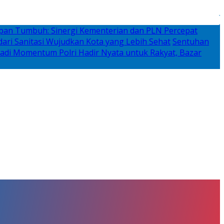
rapan Tumbuh: Sinergi Kementerian dan PLN Percepat
ari Sanitasi Wujudkan Kota yang Lebih Sehat
Sentuhan
adi Momentum Polri Hadir Nyata untuk Rakyat, Bazar