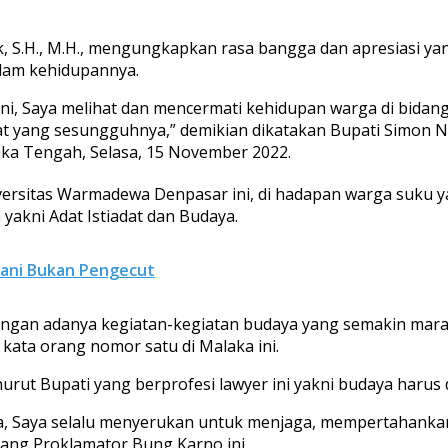
 S.H., M.H., mengungkapkan rasa bangga dan apresiasi yan
alam kehidupannya.
i, Saya melihat dan mencermati kehidupan warga di bidan
at yang sesungguhnya,” demikian dikatakan Bupati Simon 
ka Tengah, Selasa, 15 November 2022.
ersitas Warmadewa Denpasar ini, di hadapan warga suku y
akni Adat Istiadat dan Budaya.
rani Bukan Pengecut
engan adanya kegiatan-kegiatan budaya yang semakin marak
kata orang nomor satu di Malaka ini.
ut Bupati yang berprofesi lawyer ini yakni budaya harus d
, Saya selalu menyerukan untuk menjaga, mempertahankan 
Sang Proklamator Bung Karno ini.