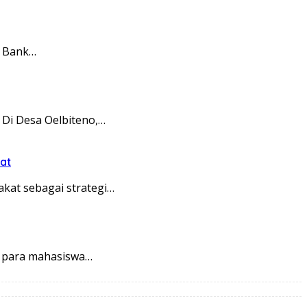
t Bank…
Di Desa Oelbiteno,…
at
at sebagai strategi…
i para mahasiswa…