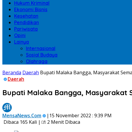
Hukum Kriminal
Ekonomi Bisnis
Kesehatan
Pendidikan
Pariwisata
Opini
Lainya
Internasional
Sosial Budaya
Olahraga
Beranda
Daerah
Bupati Malaka Bangga, Masyarakat Sema
Daerah
Bupati Malaka Bangga, Masyarakat 
MensaNews.Com
|15 November 2022 : 9:39 PM
Dibaca 165 Kali |
2 Menit Dibaca