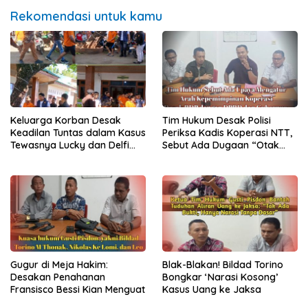
Rekomendasi untuk kamu
Keluarga Korban Desak
Tim Hukum Desak Polisi
Keadilan Tuntas dalam Kasus
Periksa Kadis Koperasi NTT,
Tewasnya Lucky dan Delfi
Sebut Ada Dugaan “Otak
Foes di Kupang
Intelektual” di Balik Kisruh
Swasti Sari
Gugur di Meja Hakim:
Blak-Blakan! Bildad Torino
Desakan Penahanan
Bongkar ‘Narasi Kosong’
Fransisco Bessi Kian Menguat
Kasus Uang ke Jaksa