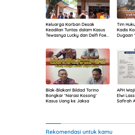
Keluarga Korban Desak
Tim Huku
Keadilan Tuntas dalam Kasus
Kadis Ko
Tewasnya Lucky dan Delfi Foes
Dugaan “
di Kupang
Balik Kis
APH Waji
Blak-Blakan! Bildad Torino
Elwi Las
Bongkar ‘Narasi Kosong’
Safirah 
Kasus Uang ke Jaksa
Rekomendasi untuk kamu