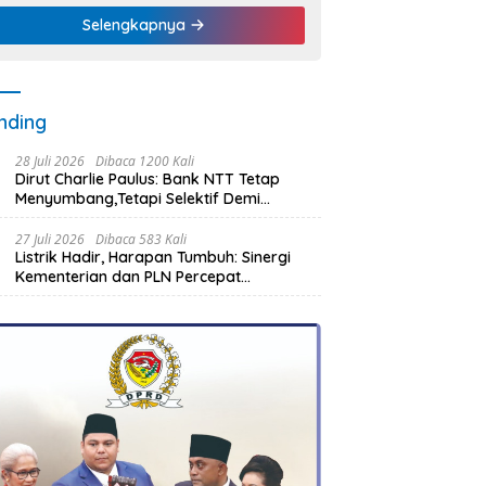
Selengkapnya
nding
28 Juli 2026
Dibaca 1200 Kali
Dirut Charlie Paulus: Bank NTT Tetap
Menyumbang,Tetapi Selektif Demi
Kepentingan Masyarakat
27 Juli 2026
Dibaca 583 Kali
Listrik Hadir, Harapan Tumbuh: Sinergi
Kementerian dan PLN Percepat
Pembangunan Infrastruktur Desa
Oelbiteno