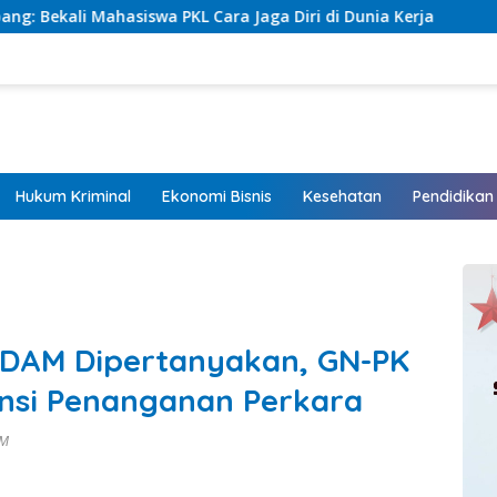
a Diri di Dunia Kerja
Kapolda NTT: HUT Bhayangkara 
Hukum Kriminal
Ekonomi Bisnis
Kesehatan
Pendidikan
PDAM Dipertanyakan, GN-PK
ansi Penanganan Perkara
PM