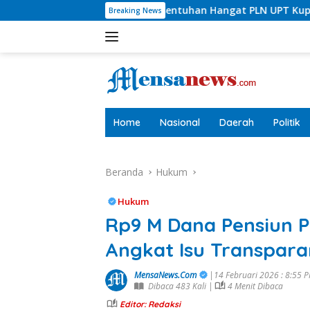
Langsung
entuhan Hangat PLN UPT Kupang: Bekali Mahasiswa PKL Cara Jag
Breaking News
ke
konten
tutup
Home
Nasional
Daerah
Politik
Beranda
Hukum
Hukum
Rp9 M Dana Pensiun 
Angkat Isu Transpar
MensaNews.Com
|14 Februari 2026 : 8:55 
Dibaca 483 Kali |
4 Menit Dibaca
Editor: Redaksi