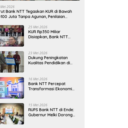
 Mei 2026
rut Bank NTT Tegaskan KUR di Bawah
100 Juta Tanpa Agunan, Penilaian
rdasarkan Kelayakan Usaha
25 Mei 2026
KUR Rp350 Miliar
Disiapkan, Bank NTT
Target Jadi Penopang
Utama Ekonomi Rakyat
23 Mei 2026
Dukung Peningkatan
Kualitas Pendidikan di
Daerah, bri.co.id Salurkan
Beasiswa bagi 59
Mahasiswa Universitas
16 Mei 2026
Katolik Weetebula
Bank NTT Percepat
Transformasi Ekonomi
Kerakyatan, UMKM Hingga
Nelayan Dapat Nafas
Baru
15 Mei 2026
RUPS Bank NTT di Ende:
Gubernur Melki Dorong
Bank NTT Jadi Mesin
Penggerak UMKM