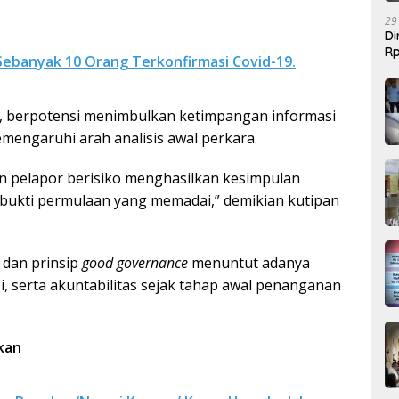
29
Di
Rp
Sebanyak 10 Orang Terkonfirmasi Covid-19.
Be
t, berpotensi menimbulkan ketimpangan informasi
engaruhi arah analisis awal perkara.
kan pelapor berisiko menghasilkan kesimpulan
bukti permulaan yang memadai,” demikian kutipan
dan prinsip
good governance
menuntut adanya
, serta akuntabilitas sejak tahap awal penanganan
kan