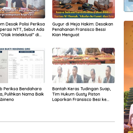
m Desak Polisi Periksa
Gugur di Meja Hakim: Desakan
perasi NTT, Sebut Ada
Penahanan Fransisco Bessi
Otak Intelektual” di
Kian Menguat
ruh Swasti Sari
b Periksa Bendahara
Bantah Keras Tudingan Suap,
sa, Pulihkan Nama Baik
Tim Hukum Gusty Piston
Abineno
Laporkan Fransisco Besi ke
Polisi