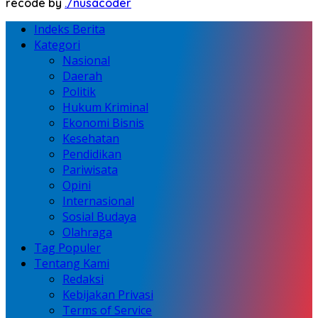
recode by
./nusacoder
Indeks Berita
Kategori
Nasional
Daerah
Politik
Hukum Kriminal
Ekonomi Bisnis
Kesehatan
Pendidikan
Pariwisata
Opini
Internasional
Sosial Budaya
Olahraga
Tag Populer
Tentang Kami
Redaksi
Kebijakan Privasi
Terms of Service