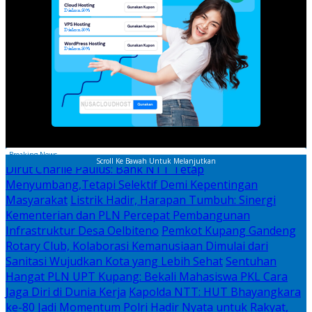
Breaking News
Scroll Ke Bawah Untuk Melanjutkan
Dirut Charlie Paulus: Bank NTT Tetap
Menyumbang,Tetapi Selektif Demi Kepentingan
Masyarakat
Listrik Hadir, Harapan Tumbuh: Sinergi
Kementerian dan PLN Percepat Pembangunan
Infrastruktur Desa Oelbiteno
Pemkot Kupang Gandeng
Rotary Club, Kolaborasi Kemanusiaan Dimulai dari
Sanitasi Wujudkan Kota yang Lebih Sehat
Sentuhan
Hangat PLN UPT Kupang: Bekali Mahasiswa PKL Cara
Jaga Diri di Dunia Kerja
Kapolda NTT: HUT Bhayangkara
ke-80 Jadi Momentum Polri Hadir Nyata untuk Rakyat,