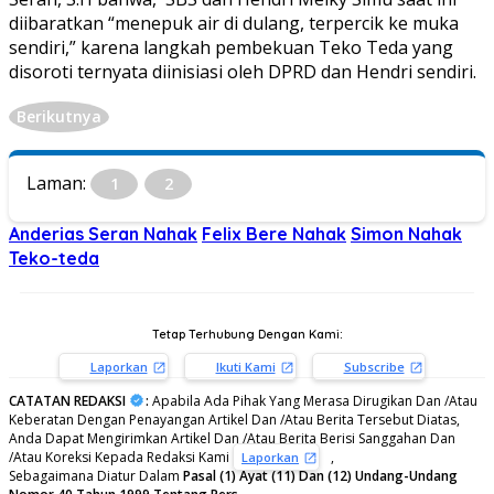
diibaratkan “menepuk air di dulang, terpercik ke muka
sendiri,” karena langkah pembekuan Teko Teda yang
disoroti ternyata diinisiasi oleh DPRD dan Hendri sendiri.
Berikutnya
Laman:
1
2
Anderias Seran Nahak
Felix Bere Nahak
Simon Nahak
Teko-teda
Tetap Terhubung Dengan Kami:
Laporkan
Ikuti Kami
Subscribe
CATATAN REDAKSI
:
Apabila Ada Pihak Yang Merasa Dirugikan Dan /Atau
Keberatan Dengan Penayangan Artikel Dan /Atau Berita Tersebut Diatas,
Anda Dapat Mengirimkan Artikel Dan /Atau Berita Berisi Sanggahan Dan
/Atau Koreksi Kepada Redaksi Kami
,
Laporkan
Sebagaimana Diatur Dalam
Pasal (1) Ayat (11) Dan (12) Undang-Undang