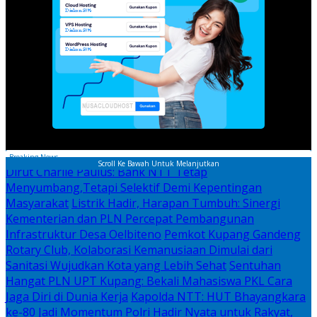
Breaking News
Scroll Ke Bawah Untuk Melanjutkan
Dirut Charlie Paulus: Bank NTT Tetap
Menyumbang,Tetapi Selektif Demi Kepentingan
Masyarakat
Listrik Hadir, Harapan Tumbuh: Sinergi
Kementerian dan PLN Percepat Pembangunan
Infrastruktur Desa Oelbiteno
Pemkot Kupang Gandeng
Rotary Club, Kolaborasi Kemanusiaan Dimulai dari
Sanitasi Wujudkan Kota yang Lebih Sehat
Sentuhan
Hangat PLN UPT Kupang: Bekali Mahasiswa PKL Cara
Jaga Diri di Dunia Kerja
Kapolda NTT: HUT Bhayangkara
ke-80 Jadi Momentum Polri Hadir Nyata untuk Rakyat,