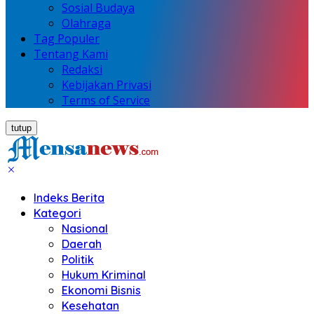
Sosial Budaya
Olahraga
Tag Populer
Tentang Kami
Redaksi
Kebijakan Privasi
Terms of Service
tutup
Indeks Berita
Kategori
Nasional
Daerah
Politik
Hukum Kriminal
Ekonomi Bisnis
Kesehatan