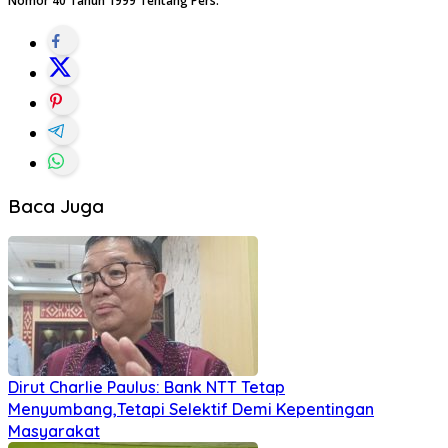
Nomor 40 Tahun 1999 Tentang Pers.
Baca Juga
Dirut Charlie Paulus: Bank NTT Tetap
Menyumbang,Tetapi Selektif Demi Kepentingan
Masyarakat