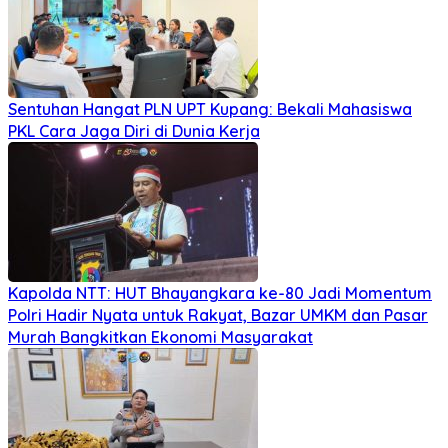
Sentuhan Hangat PLN UPT Kupang: Bekali Mahasiswa
PKL Cara Jaga Diri di Dunia Kerja
Kapolda NTT: HUT Bhayangkara ke-80 Jadi Momentum
Polri Hadir Nyata untuk Rakyat, Bazar UMKM dan Pasar
Murah Bangkitkan Ekonomi Masyarakat