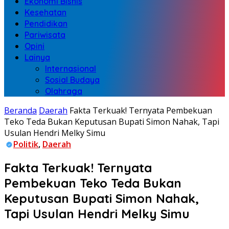
Ekonomi Bisnis
Kesehatan
Pendidikan
Pariwisata
Opini
Lainya
Internasional
Sosial Budaya
Olahraga
Beranda
Daerah
Fakta Terkuak! Ternyata Pembekuan
Teko Teda Bukan Keputusan Bupati Simon Nahak, Tapi
Usulan Hendri Melky Simu
Politik
,
Daerah
Fakta Terkuak! Ternyata
Pembekuan Teko Teda Bukan
Keputusan Bupati Simon Nahak,
Tapi Usulan Hendri Melky Simu