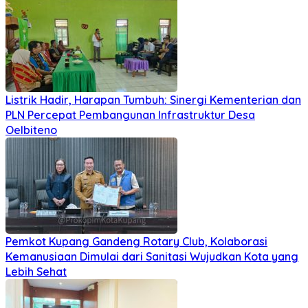
Listrik Hadir, Harapan Tumbuh: Sinergi Kementerian dan
PLN Percepat Pembangunan Infrastruktur Desa
Oelbiteno
Pemkot Kupang Gandeng Rotary Club, Kolaborasi
Kemanusiaan Dimulai dari Sanitasi Wujudkan Kota yang
Lebih Sehat