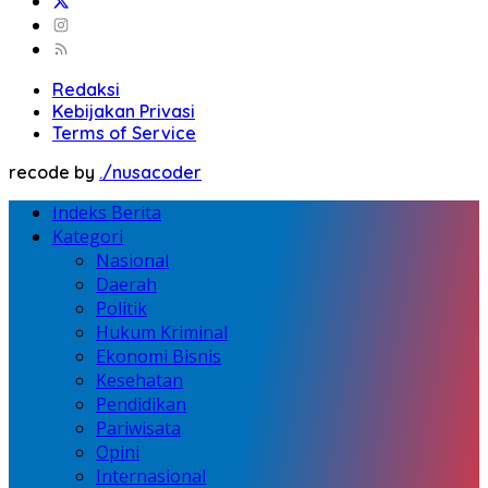
Redaksi
Kebijakan Privasi
Terms of Service
recode by
./nusacoder
Indeks Berita
Kategori
Nasional
Daerah
Politik
Hukum Kriminal
Ekonomi Bisnis
Kesehatan
Pendidikan
Pariwisata
Opini
Internasional