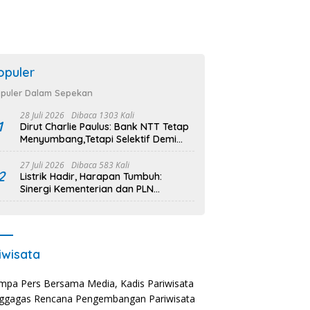
opuler
puler Dalam Sepekan
28 Juli 2026
Dibaca 1303 Kali
1
Dirut Charlie Paulus: Bank NTT Tetap
Menyumbang,Tetapi Selektif Demi
Kepentingan Masyarakat
27 Juli 2026
Dibaca 583 Kali
2
Listrik Hadir, Harapan Tumbuh:
Sinergi Kementerian dan PLN
Percepat Pembangunan Infrastruktur
Desa Oelbiteno
iwisata