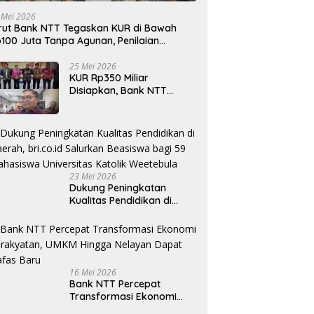
 Mei 2026
rut Bank NTT Tegaskan KUR di Bawah
100 Juta Tanpa Agunan, Penilaian
rdasarkan Kelayakan Usaha
25 Mei 2026
KUR Rp350 Miliar
Disiapkan, Bank NTT
Target Jadi Penopang
Utama Ekonomi Rakyat
23 Mei 2026
Dukung Peningkatan
Kualitas Pendidikan di
Daerah, bri.co.id Salurkan
Beasiswa bagi 59
Mahasiswa Universitas
Katolik Weetebula
16 Mei 2026
Bank NTT Percepat
Transformasi Ekonomi
Kerakyatan, UMKM Hingga