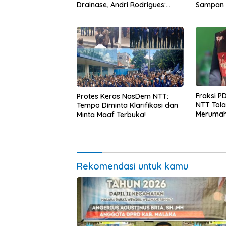
Drainase, Andri Rodrigues:
Sampan 
Kampung Tidak Boleh Terus
dan Mota
Jadi Langganan Banjir
Fraksi P
Protes Keras NasDem NTT:
NTT Tol
Tempo Diminta Klarifikasi dan
Merumah
Minta Maaf Terbuka!
Peringat
Pelayana
Rekomendasi untuk kamu