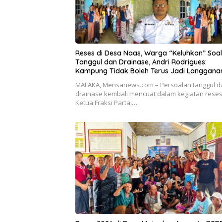
Reses di Desa Naas, Warga “Keluhkan” Soal
Tanggul dan Drainase, Andri Rodrigues:
Kampung Tidak Boleh Terus Jadi Langgana
Banjir
MALAKA, Mensanews.com – Persoalan tanggul d
drainase kembali mencuat dalam kegiatan rese
Ketua Fraksi Partai…