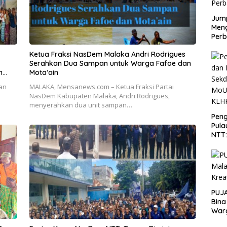
Jump
Men
Perb
Ketua Fraksi NasDem Malaka Andri Rodrigues
Serahkan Dua Sampan untuk Warga Fafoe dan
n
Mota’ain
an
MALAKA, Mensanews.com – Ketua Fraksi Partai
s
NasDem Kabupaten Malaka, Andri Rodrigues,
menyerahkan dua unit sampan…
Peng
Pula
NTT
PT 
KLH
PUJA
Bina
War