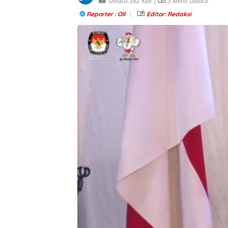
Dibaca 382 Kali |
3 Menit Dibaca
Reporter : Oll
Editor: Redaksi