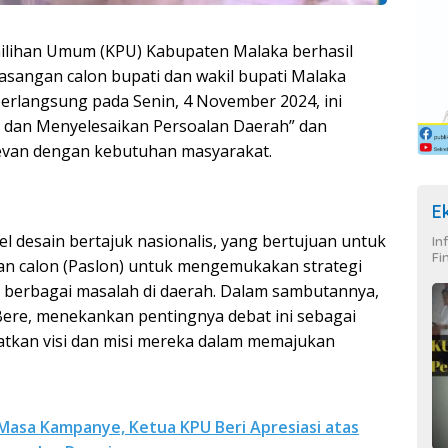
ilihan Umum (KPU) Kabupaten Malaka berhasil
sangan calon bupati dan wakil bupati Malaka
erlangsung pada Senin, 4 November 2024, ini
dan Menyelesaikan Persoalan Daerah” dan
evan dengan kebutuhan masyarakat.
E
l desain bertajuk nasionalis, yang bertujuan untuk
In
Fi
an calon (Paslon) untuk mengemukakan strategi
berbagai masalah di daerah. Dalam sambutannya,
Bere, menekankan pentingnya debat ini sebagai
atkan visi dan misi mereka dalam memajukan
asa Kampanye, Ketua KPU Beri Apresiasi atas