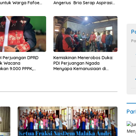
untuk Warga Fafoe
Angerius Bria Serap Aspirasi
’ain
Warga Demi Pembangunan
Merata
P
Po
DI Perjuangan DPRD
Kemiskinan Menerobos Duka:
ak Wacana
PDI Perjuangan Ngada
kan 9.000 PPPK,
Menyapa Kemanusiaan di
kan Ancaman Krisis
Naruwolo
n Publik
Par