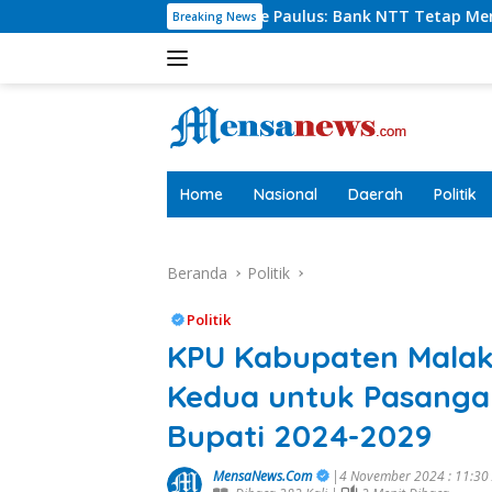
Langsung
rut Charlie Paulus: Bank NTT Tetap Menyumbang,Tetapi Selek
Breaking News
ke
konten
tutup
Home
Nasional
Daerah
Politik
Beranda
Politik
Politik
KPU Kabupaten Malak
Kedua untuk Pasangan
Bupati 2024-2029
MensaNews.Com
|4 November 2024 : 11:3