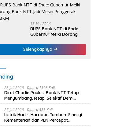
Nelayan Dapat Nafas
Baru
15 Mei 2026
RUPS Bank NTT di Ende:
Gubernur Melki Dorong
Bank NTT Jadi Mesin
Penggerak UMKM
Selengkapnya
nding
28 Juli 2026
Dibaca 1303 Kali
Dirut Charlie Paulus: Bank NTT Tetap
Menyumbang,Tetapi Selektif Demi
Kepentingan Masyarakat
27 Juli 2026
Dibaca 583 Kali
Listrik Hadir, Harapan Tumbuh: Sinergi
Kementerian dan PLN Percepat
Pembangunan Infrastruktur Desa
Oelbiteno