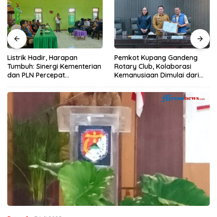
Listrik Hadir, Harapan
Pemkot Kupang Gandeng
Tumbuh: Sinergi Kementerian
Rotary Club, Kolaborasi
dan PLN Percepat
Kemanusiaan Dimulai dari
Pembangunan Infrastruktur
Sanitasi Wujudkan Kota yang
Desa Oelbiteno
Lebih Sehat