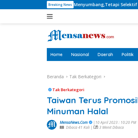
Langsung
TT Tetap Menyumbang,Tetapi Selektif Demi Kepentingan Masya
Breaking News
ke
konten
tutup
Home
Nasional
Daerah
Politik
Beranda
Tak Berkategori
Tak Berkategori
Taiwan Terus Promosi
Minuman Halal
MensaNews.Com
|10 April 2023 : 10:20 PM
Dibaca 41 Kali |
3 Menit Dibaca