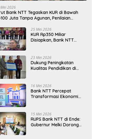
 Mei 2026
rut Bank NTT Tegaskan KUR di Bawah
100 Juta Tanpa Agunan, Penilaian
rdasarkan Kelayakan Usaha
25 Mei 2026
KUR Rp350 Miliar
Disiapkan, Bank NTT
Target Jadi Penopang
Utama Ekonomi Rakyat
23 Mei 2026
Dukung Peningkatan
Kualitas Pendidikan di
Daerah, bri.co.id Salurkan
Beasiswa bagi 59
Mahasiswa Universitas
16 Mei 2026
Katolik Weetebula
Bank NTT Percepat
Transformasi Ekonomi
Kerakyatan, UMKM Hingga
Nelayan Dapat Nafas
Baru
15 Mei 2026
RUPS Bank NTT di Ende:
Gubernur Melki Dorong
Bank NTT Jadi Mesin
Penggerak UMKM