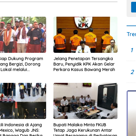
Tre
1
Siap Dukung Program
Jelang Penetapan Tersangka
ang Bergizi, Dorong
Baru, Penyidik KPK Akan Gelar
Lokal melalui
Perkara Kasus Bawang Merah
2
an Bahan Baku
li Indonesia di Ajang
Bupati Malaka Minta FKUB
Mexico, Wagub JNS:
Tetap Jaga Kerukunan Antar
ut Bangga Dan Berikan
Umat Beragama di Perbatasan