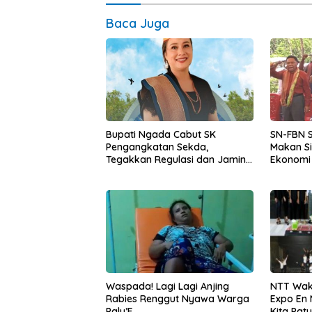
Baca Juga
Bupati Ngada Cabut SK
SN-FBN 
Pengangkatan Sekda,
Makan Si
Tegakkan Regulasi dan Jamin
Ekonomi 
Kepastian Hukum
Pengada
Pemerintahan
NTT Waki
Waspada! Lagi Lagi Anjing
Expo En 
Rabies Renggut Nyawa Warga
Kita Pat
Palu’E