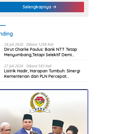
Selengkapnya
nding
28 Juli 2026
Dibaca 1298 Kali
Dirut Charlie Paulus: Bank NTT Tetap
Menyumbang,Tetapi Selektif Demi
Kepentingan Masyarakat
27 Juli 2026
Dibaca 583 Kali
Listrik Hadir, Harapan Tumbuh: Sinergi
Kementerian dan PLN Percepat
Pembangunan Infrastruktur Desa
Oelbiteno