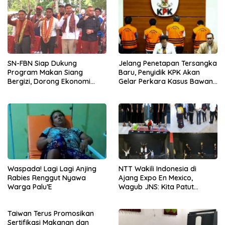
SN-FBN Siap Dukung
Jelang Penetapan Tersangka
Program Makan Siang
Baru, Penyidik KPK Akan
Bergizi, Dorong Ekonomi
Gelar Perkara Kasus Bawang
Lokal melalui Pengadaan
Merah
Bahan Baku
Waspada! Lagi Lagi Anjing
NTT Wakili Indonesia di
Rabies Renggut Nyawa
Ajang Expo En Mexico,
Warga Palu’E
Wagub JNS: Kita Patut
Bangga Dan Berikan Yang
Terbaik
Taiwan Terus Promosikan
Sertifikasi Makanan dan