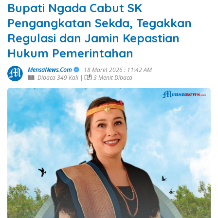
Bupati Ngada Cabut SK
Pengangkatan Sekda, Tegakkan
Regulasi dan Jamin Kepastian
Hukum Pemerintahan
MensaNews.Com
|18 Maret 2026 : 11:42 AM
Dibaca 349 Kali |
3 Menit Dibaca