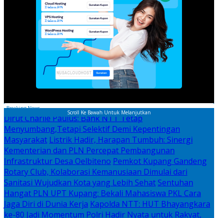
Breaking News
Scroll Ke Bawah Untuk Melanjutkan
Dirut Charlie Paulus: Bank NTT Tetap
Menyumbang,Tetapi Selektif Demi Kepentingan
Masyarakat
Listrik Hadir, Harapan Tumbuh: Sinergi
Kementerian dan PLN Percepat Pembangunan
Infrastruktur Desa Oelbiteno
Pemkot Kupang Gandeng
Rotary Club, Kolaborasi Kemanusiaan Dimulai dari
Sanitasi Wujudkan Kota yang Lebih Sehat
Sentuhan
Hangat PLN UPT Kupang: Bekali Mahasiswa PKL Cara
Jaga Diri di Dunia Kerja
Kapolda NTT: HUT Bhayangkara
ke-80 Jadi Momentum Polri Hadir Nyata untuk Rakyat,