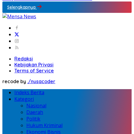
Selengkapnya
Redaksi
Kebijakan Privasi
Terms of Service
recode by
./nusacoder
Indeks Berita
Kategori
Nasional
Daerah
Politik
Hukum Kriminal
Ekonomi Bisnis