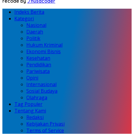
recode by
./nusacoder
Indeks Berita
Kategori
Nasional
Daerah
Politik
Hukum Kriminal
Ekonomi Bisnis
Kesehatan
Pendidikan
Pariwisata
Opini
Internasional
Sosial Budaya
Olahraga
Tag Populer
Tentang Kami
Redaksi
Kebijakan Privasi
Terms of Service