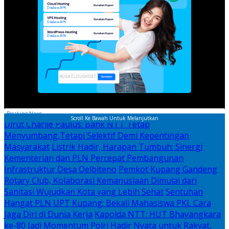
Breaking News
Scroll Ke Bawah Untuk Melanjutkan
Dirut Charlie Paulus: Bank NTT Tetap
Menyumbang,Tetapi Selektif Demi Kepentingan
Masyarakat
Listrik Hadir, Harapan Tumbuh: Sinergi
Kementerian dan PLN Percepat Pembangunan
Infrastruktur Desa Oelbiteno
Pemkot Kupang Gandeng
Rotary Club, Kolaborasi Kemanusiaan Dimulai dari
Sanitasi Wujudkan Kota yang Lebih Sehat
Sentuhan
Hangat PLN UPT Kupang: Bekali Mahasiswa PKL Cara
Jaga Diri di Dunia Kerja
Kapolda NTT: HUT Bhayangkara
ke-80 Jadi Momentum Polri Hadir Nyata untuk Rakyat,