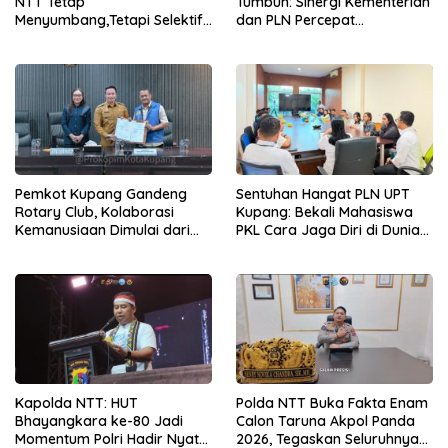
NTT Tetap
Tumbuh: Sinergi Kementerian
Menyumbang,Tetapi Selektif
dan PLN Percepat
Demi Kepentingan
Pembangunan Infrastruktur
Masyarakat
Desa Oelbiteno
Pemkot Kupang Gandeng
Sentuhan Hangat PLN UPT
Rotary Club, Kolaborasi
Kupang: Bekali Mahasiswa
Kemanusiaan Dimulai dari
PKL Cara Jaga Diri di Dunia
Sanitasi Wujudkan Kota yang
Kerja
Lebih Sehat
Kapolda NTT: HUT
Polda NTT Buka Fakta Enam
Bhayangkara ke-80 Jadi
Calon Taruna Akpol Panda
Momentum Polri Hadir Nyata
2026, Tegaskan Seluruhnya