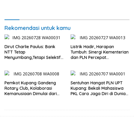
untuk Rakyat, Bazar UMKM
Penuhi Syarat Domisili dan
dan Pasar Murah Bangkitkan
Lolos Verifikasi Disdukcapil
Ekonomi Masyarakat
Rekomendasi untuk kamu
Dirut Charlie Paulus: Bank
Listrik Hadir, Harapan
NTT Tetap
Tumbuh: Sinergi Kementerian
Menyumbang,Tetapi Selektif
dan PLN Percepat
Demi Kepentingan
Pembangunan Infrastruktur
Masyarakat
Desa Oelbiteno
Pemkot Kupang Gandeng
Sentuhan Hangat PLN UPT
Rotary Club, Kolaborasi
Kupang: Bekali Mahasiswa
Kemanusiaan Dimulai dari
PKL Cara Jaga Diri di Dunia
Sanitasi Wujudkan Kota yang
Kerja
Lebih Sehat