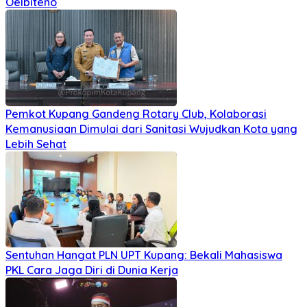
Oelbiteno
Pemkot Kupang Gandeng Rotary Club, Kolaborasi
Kemanusiaan Dimulai dari Sanitasi Wujudkan Kota yang
Lebih Sehat
Sentuhan Hangat PLN UPT Kupang: Bekali Mahasiswa
PKL Cara Jaga Diri di Dunia Kerja