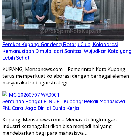
Pemkot Kupang Gandeng Rotary Club, Kolaborasi
Kemanusiaan Dimulai dari Sanitasi Wujudkan Kota yang
Lebih Sehat
KUPANG, Mensanews.com – Pemerintah Kota Kupang
terus memperkuat kolaborasi dengan berbagai elemen
masyarakat sebagai strategi…
Sentuhan Hangat PLN UPT Kupang: Bekali Mahasiswa
PKL Cara Jaga Diri di Dunia Kerja
Kupang, Mensanews.com – Memasuki lingkungan
industri ketenagalistrikan bisa menjadi hal yang
mendebarkan bagi para mahasiswa…