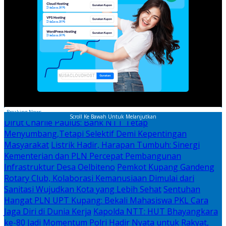
Breaking News
Scroll Ke Bawah Untuk Melanjutkan
Dirut Charlie Paulus: Bank NTT Tetap
Menyumbang,Tetapi Selektif Demi Kepentingan
Masyarakat
Listrik Hadir, Harapan Tumbuh: Sinergi
Kementerian dan PLN Percepat Pembangunan
Infrastruktur Desa Oelbiteno
Pemkot Kupang Gandeng
Rotary Club, Kolaborasi Kemanusiaan Dimulai dari
Sanitasi Wujudkan Kota yang Lebih Sehat
Sentuhan
Hangat PLN UPT Kupang: Bekali Mahasiswa PKL Cara
Jaga Diri di Dunia Kerja
Kapolda NTT: HUT Bhayangkara
ke-80 Jadi Momentum Polri Hadir Nyata untuk Rakyat,