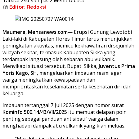
Dibaca 246 Kali |
2 Menit Dibaca
Editor: Redaksi
Maumere, Mensanews.com
— Erupsi Gunung Lewotobi
Laki-laki di Kabupaten Flores Timur terus menunjukkan
peningkatan aktivitas, memicu kekhawatiran di sejumlah
wilayah sekitar, termasuk Kabupaten Sikka yang
terdampak langsung oleh sebaran abu vulkanik.
Menyikapi situasi tersebut, Bupati Sikka,
Juventus Prima
Yoris Kago, SH
, mengeluarkan imbauan resmi agar
warga meningkatkan kewaspadaan dan
memprioritaskan keselamatan serta kesehatan diri dan
keluarga.
Imbauan tertanggal 7 Juli 2025 dengan nomor surat
Kominfo 500.14/43/VII/2025
itu memuat delapan poin
penting sebagai panduan antisipatif warga dalam
menghadapi dampak abu vulkanik yang kian meluas.
“Mari kita jaga kesehatan, keselamatan, dan