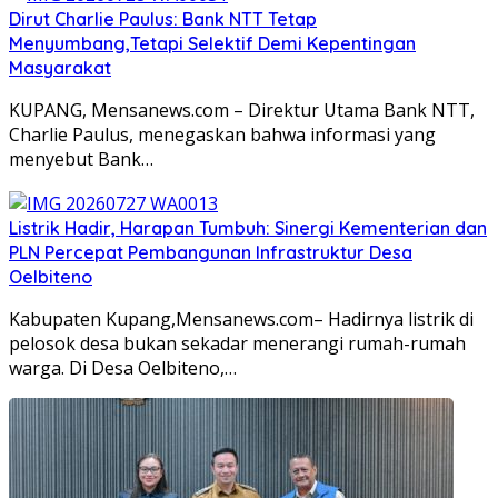
Dirut Charlie Paulus: Bank NTT Tetap
Menyumbang,Tetapi Selektif Demi Kepentingan
Masyarakat
KUPANG, Mensanews.com – Direktur Utama Bank NTT,
Charlie Paulus, menegaskan bahwa informasi yang
menyebut Bank…
Listrik Hadir, Harapan Tumbuh: Sinergi Kementerian dan
PLN Percepat Pembangunan Infrastruktur Desa
Oelbiteno
Kabupaten Kupang,Mensanews.com– Hadirnya listrik di
pelosok desa bukan sekadar menerangi rumah-rumah
warga. Di Desa Oelbiteno,…