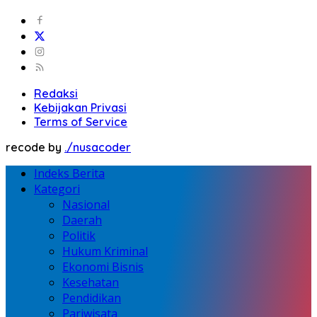
Redaksi
Kebijakan Privasi
Terms of Service
recode by
./nusacoder
Indeks Berita
Kategori
Nasional
Daerah
Politik
Hukum Kriminal
Ekonomi Bisnis
Kesehatan
Pendidikan
Pariwisata