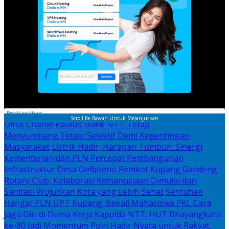
Breaking News
Scroll Ke Bawah Untuk Melanjutkan
Dirut Charlie Paulus: Bank NTT Tetap
Menyumbang,Tetapi Selektif Demi Kepentingan
Masyarakat
Listrik Hadir, Harapan Tumbuh: Sinergi
Kementerian dan PLN Percepat Pembangunan
Infrastruktur Desa Oelbiteno
Pemkot Kupang Gandeng
Rotary Club, Kolaborasi Kemanusiaan Dimulai dari
Sanitasi Wujudkan Kota yang Lebih Sehat
Sentuhan
Hangat PLN UPT Kupang: Bekali Mahasiswa PKL Cara
Jaga Diri di Dunia Kerja
Kapolda NTT: HUT Bhayangkara
ke-80 Jadi Momentum Polri Hadir Nyata untuk Rakyat,