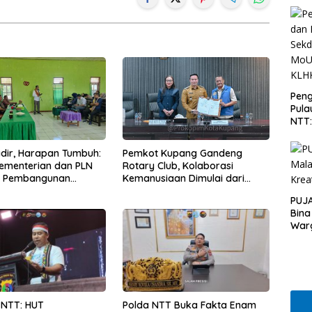
Peng
Pula
NTT
PT 
KLH
Hadir, Harapan Tumbuh:
Pemkot Kupang Gandeng
Kementerian dan PLN
Rotary Club, Kolaborasi
t Pembangunan
Kemanusiaan Dimulai dari
uktur Desa Oelbiteno
Sanitasi Wujudkan Kota yang
PUJA
Lebih Sehat
Bina
War
 NTT: HUT
Polda NTT Buka Fakta Enam