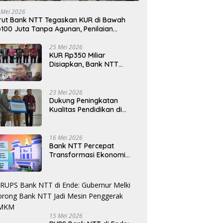
 Mei 2026
rut Bank NTT Tegaskan KUR di Bawah
100 Juta Tanpa Agunan, Penilaian
rdasarkan Kelayakan Usaha
25 Mei 2026
KUR Rp350 Miliar
Disiapkan, Bank NTT
Target Jadi Penopang
Utama Ekonomi Rakyat
23 Mei 2026
Dukung Peningkatan
Kualitas Pendidikan di
Daerah, bri.co.id Salurkan
Beasiswa bagi 59
Mahasiswa Universitas
16 Mei 2026
Katolik Weetebula
Bank NTT Percepat
Transformasi Ekonomi
Kerakyatan, UMKM Hingga
Nelayan Dapat Nafas
Baru
15 Mei 2026