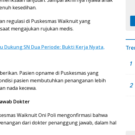
meriksaan lanjutan. Sampai akhirnya nyawa anak
penuh kesedihan.
an regulasi di Puskesmas Waiknuit yang
saat mengajukan rujukan medis.
u Dukung SN Dua Periode: Bukti Kerja Nyata,
Tre
1
diberikan. Pasien opname di Puskesmas yang
kondisi pasien membutuhkan penanganan lebih
2
gan nada kecewa.
Jawab Dokter
skesmas Waiknuit Oni Poli mengonfirmasi bahwa
nangan dari dokter penanggung jawab, dalam hal