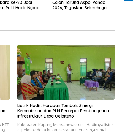
kara ke-80 Jadi
Calon Taruna Akpol Panda
 Polri Hadir Nyata
2026, Tegaskan Seluruhnya
kyat, Bazar UMKM dan
Penuhi Syarat Domisili dan
rah Bangkitkan
Lolos Verifikasi Disdukcapil
 Masyarakat
Listrik Hadir, Harapan Tumbuh: Sinergi
gan
Kementerian dan PLN Percepat Pembangunan
Infrastruktur Desa Oelbiteno
 NTT,
Kabupaten Kupang,Mensanews.com– Hadirnya listrik
ang
di pelosok desa bukan sekadar menerangi rumah-