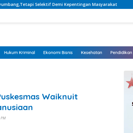
emi Kepentingan Masyarakat
Listrik Hadir, Harapan T
Hukum Kriminal
Ekonomi Bisnis
Kesehatan
Pendidikan
Puskesmas Waiknuit
anusiaan
3 PM