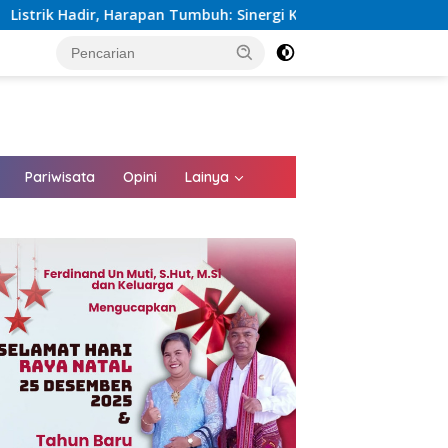
umbuh: Sinergi Kementerian dan PLN Percepat Pembangunan Infr
tutup
Pariwisata
Opini
Lainya