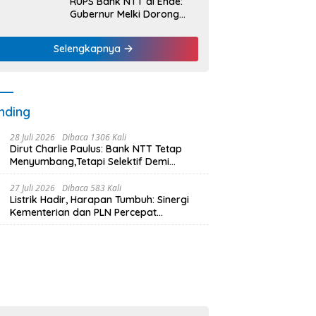
RUPS Bank NTT di Ende:
Gubernur Melki Dorong
Bank NTT Jadi Mesin
Penggerak UMKM
Selengkapnya
nding
28 Juli 2026
Dibaca 1306 Kali
Dirut Charlie Paulus: Bank NTT Tetap
Menyumbang,Tetapi Selektif Demi
Kepentingan Masyarakat
27 Juli 2026
Dibaca 583 Kali
Listrik Hadir, Harapan Tumbuh: Sinergi
Kementerian dan PLN Percepat
Pembangunan Infrastruktur Desa
Oelbiteno