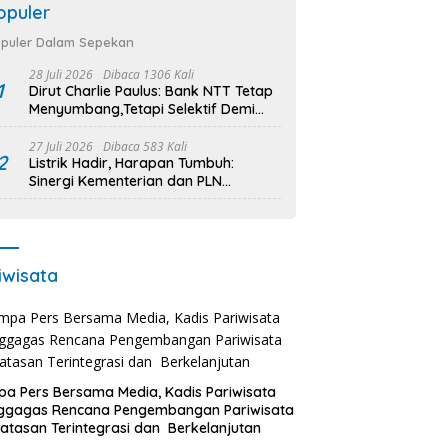
opuler
puler Dalam Sepekan
28 Juli 2026
Dibaca 1306 Kali
1
Dirut Charlie Paulus: Bank NTT Tetap
Menyumbang,Tetapi Selektif Demi
Kepentingan Masyarakat
27 Juli 2026
Dibaca 583 Kali
2
Listrik Hadir, Harapan Tumbuh:
Sinergi Kementerian dan PLN
Percepat Pembangunan Infrastruktur
Desa Oelbiteno
iwisata
a Pers Bersama Media, Kadis Pariwisata
ggagas Rencana Pengembangan Pariwisata
atasan Terintegrasi dan Berkelanjutan