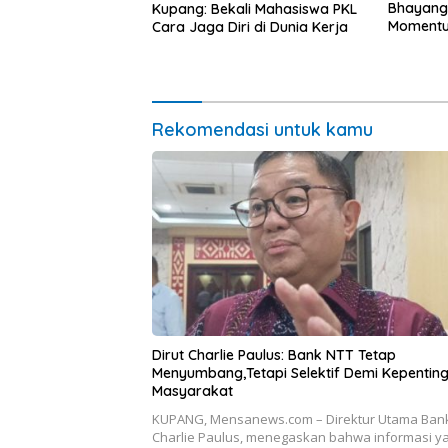
Bhayang
Kupang: Bekali Mahasiswa PKL
Momentum
Cara Jaga Diri di Dunia Kerja
untuk Ra
Pasar Mu
Ekonomi
Rekomendasi untuk kamu
Dirut Charlie Paulus: Bank NTT Tetap
Menyumbang,Tetapi Selektif Demi Kepentin
Masyarakat
KUPANG, Mensanews.com – Direktur Utama Bank
Charlie Paulus, menegaskan bahwa informasi y