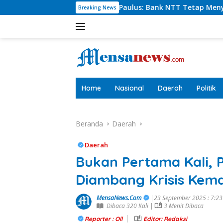
Langsung
Charlie Paulus: Bank NTT Tetap Menyumbang,Tetapi Selektif D
Breaking News
ke
konten
tutup
Home
Nasional
Daerah
Politik
Beranda
Daerah
Daerah
Bukan Pertama Kali, 
Diambang Krisis Kem
MensaNews.Com
|23 September 2025 : 7:2
Dibaca 320 Kali |
3 Menit Dibaca
Reporter : Oll
Editor: Redaksi