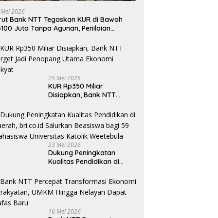
 Mei 2026
rut Bank NTT Tegaskan KUR di Bawah
100 Juta Tanpa Agunan, Penilaian
rdasarkan Kelayakan Usaha
25 Mei 2026
KUR Rp350 Miliar
Disiapkan, Bank NTT
Target Jadi Penopang
Utama Ekonomi Rakyat
23 Mei 2026
Dukung Peningkatan
Kualitas Pendidikan di
Daerah, bri.co.id Salurkan
Beasiswa bagi 59
Mahasiswa Universitas
Katolik Weetebula
16 Mei 2026