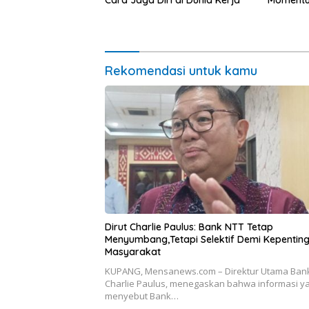
Cara Jaga Diri di Dunia Kerja
Momentum
untuk Ra
Pasar Mu
Ekonomi
Rekomendasi untuk kamu
Dirut Charlie Paulus: Bank NTT Tetap
Menyumbang,Tetapi Selektif Demi Kepentin
Masyarakat
KUPANG, Mensanews.com – Direktur Utama Bank
Charlie Paulus, menegaskan bahwa informasi y
menyebut Bank…