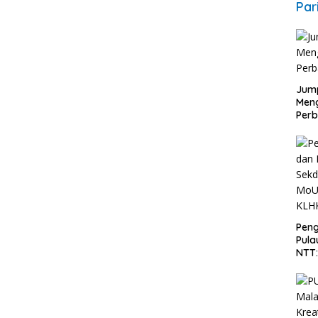
Par
Jump
Men
Perb
Peng
Pula
NTT
PT 
KLH