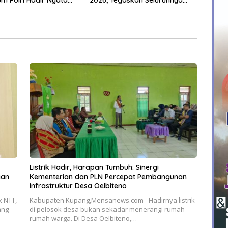
 Polri Hadir Nyata
2026, Tegaskan Seluruhnya
kyat, Bazar UMKM dan
Penuhi Syarat Domisili dan
rah Bangkitkan
Lolos Verifikasi Disdukcapil
 Masyarakat
Listrik Hadir, Harapan Tumbuh: Sinergi
gan
Kementerian dan PLN Percepat Pembangunan
Infrastruktur Desa Oelbiteno
 NTT,
Kabupaten Kupang,Mensanews.com– Hadirnya listrik
ang
di pelosok desa bukan sekadar menerangi rumah-
rumah warga. Di Desa Oelbiteno,…