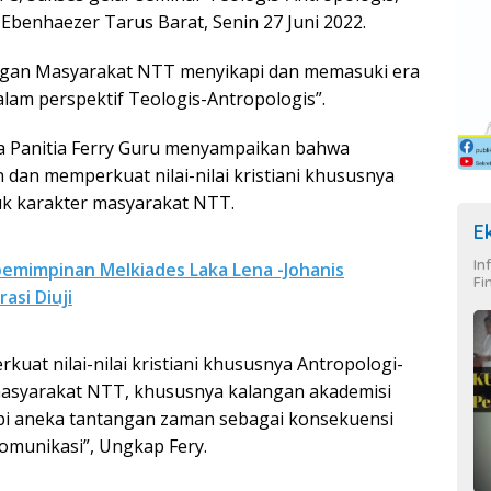
Ebenhaezer Tarus Barat, Senin 27 Juni 2022.
ngan Masyarakat NTT menyikapi dan memasuki era
 dalam perspektif Teologis-Antropologis”.
a Panitia Ferry Guru menyampaikan bahwa
 dan memperkuat nilai-nilai kristiani khususnya
k karakter masyarakat NTT.
E
In
pemimpinan Melkiades Laka Lena -Johanis
Fi
asi Diuji
kuat nilai-nilai kristiani khususnya Antropologi-
asyarakat NTT, khususnya kalangan akademisi
pi aneka tantangan zaman sebagai konsekuensi
komunikasi”, Ungkap Fery.