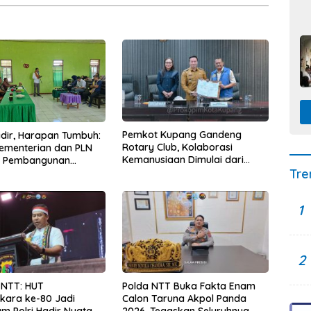
Pemkot Kupang Gandeng
Hadir, Harapan Tumbuh:
Rotary Club, Kolaborasi
Kementerian dan PLN
Kemanusiaan Dimulai dari
t Pembangunan
Tre
Sanitasi Wujudkan Kota yang
uktur Desa Oelbiteno
Lebih Sehat
1
2
 NTT: HUT
Polda NTT Buka Fakta Enam
kara ke-80 Jadi
Calon Taruna Akpol Panda