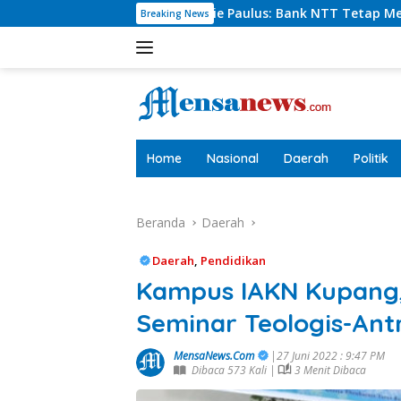
Langsung
ut Charlie Paulus: Bank NTT Tetap Menyumbang,Tetapi Selekt
Breaking News
ke
konten
tutup
Home
Nasional
Daerah
Politik
Beranda
Daerah
Daerah
,
Pendidikan
Kampus IAKN Kupang,
Seminar Teologis-Ant
MensaNews.Com
|27 Juni 2022 : 9:47 PM
Dibaca 573 Kali |
3 Menit Dibaca