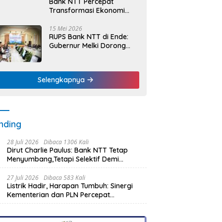
Bank NTT Percepat
Transformasi Ekonomi
Kerakyatan, UMKM Hingga
Nelayan Dapat Nafas
15 Mei 2026
RUPS Bank NTT di Ende:
Baru
Gubernur Melki Dorong
Bank NTT Jadi Mesin
Penggerak UMKM
Selengkapnya
nding
28 Juli 2026
Dibaca 1306 Kali
Dirut Charlie Paulus: Bank NTT Tetap
Menyumbang,Tetapi Selektif Demi
Kepentingan Masyarakat
27 Juli 2026
Dibaca 583 Kali
Listrik Hadir, Harapan Tumbuh: Sinergi
Kementerian dan PLN Percepat
Pembangunan Infrastruktur Desa
Oelbiteno