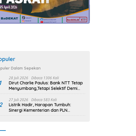
opuler
puler Dalam Sepekan
28 Juli 2026
Dibaca 1306 Kali
1
Dirut Charlie Paulus: Bank NTT Tetap
Menyumbang,Tetapi Selektif Demi
Kepentingan Masyarakat
27 Juli 2026
Dibaca 583 Kali
2
Listrik Hadir, Harapan Tumbuh:
Sinergi Kementerian dan PLN
Percepat Pembangunan Infrastruktur
Desa Oelbiteno