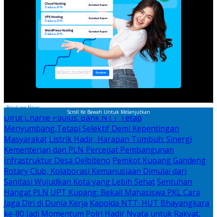
Breaking News
Scroll Ke Bawah Untuk Melanjutkan
Dirut Charlie Paulus: Bank NTT Tetap
Menyumbang,Tetapi Selektif Demi Kepentingan
Masyarakat
Listrik Hadir, Harapan Tumbuh: Sinergi
Kementerian dan PLN Percepat Pembangunan
Infrastruktur Desa Oelbiteno
Pemkot Kupang Gandeng
Rotary Club, Kolaborasi Kemanusiaan Dimulai dari
Sanitasi Wujudkan Kota yang Lebih Sehat
Sentuhan
Hangat PLN UPT Kupang: Bekali Mahasiswa PKL Cara
Jaga Diri di Dunia Kerja
Kapolda NTT: HUT Bhayangkara
ke-80 Jadi Momentum Polri Hadir Nyata untuk Rakyat,