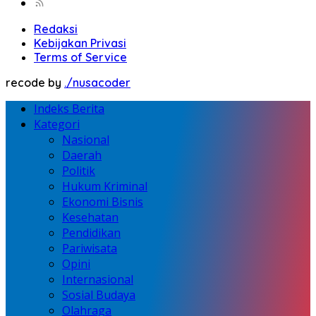
Redaksi
Kebijakan Privasi
Terms of Service
recode by
./nusacoder
Indeks Berita
Kategori
Nasional
Daerah
Politik
Hukum Kriminal
Ekonomi Bisnis
Kesehatan
Pendidikan
Pariwisata
Opini
Internasional
Sosial Budaya
Olahraga