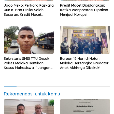
Joao Meko: Perkara Paskalia
Kredit Macet Dipidanakan:
Uun K. Bria Dinilai Salah
Ketika Wanprestasi Dipaksa
Sasaran, Kredit Macet
Menjadi Korupsi
Dipaksakan Jadi Korupsi
Sekretaris SMSI TTU Desak
Buruan 13 Hari di Hutan
Polres Malaka Hentikan
Malaka: Tersangka Predator
Kasus Mahasiswa: “Jangan
Anak Akhirnya Dibekuk!
Bungkam Suara Kritis”
Rekomendasi untuk kamu