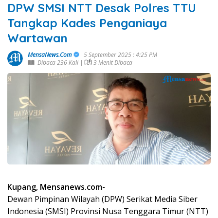
DPW SMSI NTT Desak Polres TTU
Tangkap Kades Penganiaya
Wartawan
MensaNews.Com
|5 September 2025 : 4:25 PM
Dibaca 236 Kali |
3 Menit Dibaca
Kupang, Mensanews.com-
Dewan Pimpinan Wilayah (DPW) Serikat Media Siber
Indonesia (SMSI) Provinsi Nusa Tenggara Timur (NTT)