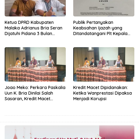
Ketua DPRD Kabupaten
Publik Pertanyakan
Malaka Adrianus Bria Seran
Keabsahan Ijazah yang
Dijatuhi Pidana 3 Bulan
Ditandatangani Plt Kepala
Percobaan
Sekolah SMKN 5 Kupang
Joao Meko: Perkara Paskalia
Kredit Macet Dipidanakan:
Uun K. Bria Dinilai Salah
Ketika Wanprestasi Dipaksa
Sasaran, Kredit Macet
Menjadi Korupsi
Dipaksakan Jadi Korupsi