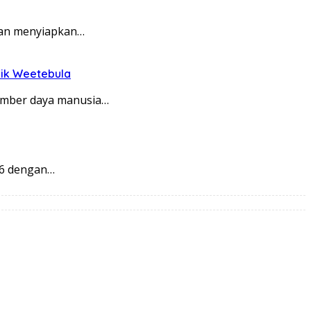
gan menyiapkan…
lik Weetebula
umber daya manusia…
26 dengan…