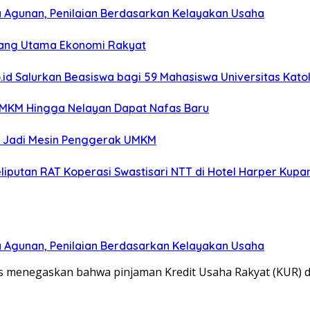
a Agunan, Penilaian Berdasarkan Kelayakan Usaha
opang Utama Ekonomi Rakyat
o.id Salurkan Beasiswa bagi 59 Mahasiswa Universitas Kato
UMKM Hingga Nelayan Dapat Nafas Baru
T Jadi Mesin Penggerak UMKM
liputan RAT Koperasi Swastisari NTT di Hotel Harper Kupa
a Agunan, Penilaian Berdasarkan Kelayakan Usaha
 menegaskan bahwa pinjaman Kredit Usaha Rakyat (KUR) d