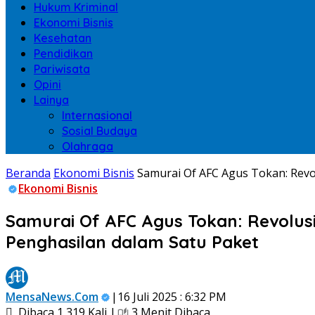
Hukum Kriminal
Ekonomi Bisnis
Kesehatan
Pendidikan
Pariwisata
Opini
Lainya
Internasional
Sosial Budaya
Olahraga
Beranda
Ekonomi Bisnis
Samurai Of AFC Agus Tokan: Revo
Ekonomi Bisnis
Samurai Of AFC Agus Tokan: Revolusi
Penghasilan dalam Satu Paket
MensaNews.Com
|16 Juli 2025 : 6:32 PM
Dibaca 1,319 Kali |
3 Menit Dibaca