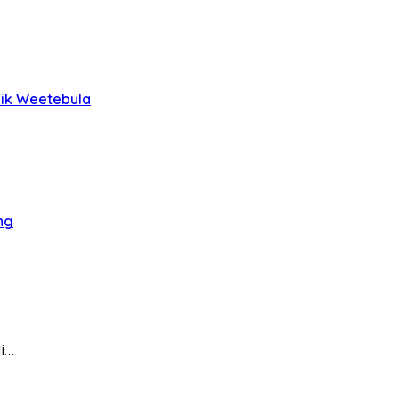
lik Weetebula
ng
i…