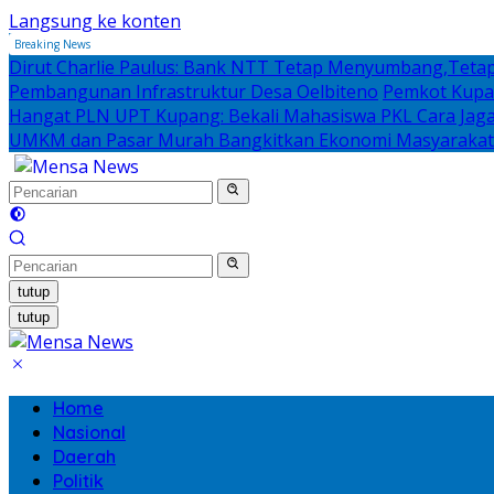
Langsung ke konten
Breaking News
Dirut Charlie Paulus: Bank NTT Tetap Menyumbang,Tetap
Pembangunan Infrastruktur Desa Oelbiteno
Pemkot Kupan
Hangat PLN UPT Kupang: Bekali Mahasiswa PKL Cara Jaga D
UMKM dan Pasar Murah Bangkitkan Ekonomi Masyarakat
tutup
tutup
Home
Nasional
Daerah
Politik