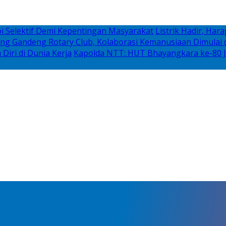
i Selektif Demi Kepentingan Masyarakat
Listrik Hadir, Ha
g Gandeng Rotary Club, Kolaborasi Kemanusiaan Dimulai d
iri di Dunia Kerja
Kapolda NTT: HUT Bhayangkara ke-80 J