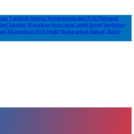
rapan Tumbuh: Sinergi Kementerian dan PLN Percepat
ari Sanitasi Wujudkan Kota yang Lebih Sehat
Sentuhan
adi Momentum Polri Hadir Nyata untuk Rakyat, Bazar