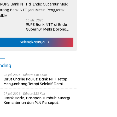
Nelayan Dapat Nafas
Baru
15 Mei 2026
RUPS Bank NTT di Ende:
Gubernur Melki Dorong
Bank NTT Jadi Mesin
Penggerak UMKM
Selengkapnya
nding
28 Juli 2026
Dibaca 1303 Kali
Dirut Charlie Paulus: Bank NTT Tetap
Menyumbang,Tetapi Selektif Demi
Kepentingan Masyarakat
27 Juli 2026
Dibaca 583 Kali
Listrik Hadir, Harapan Tumbuh: Sinergi
Kementerian dan PLN Percepat
Pembangunan Infrastruktur Desa
Oelbiteno