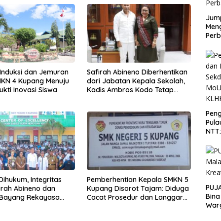
Jump
Men
Perb
Safirah Abineno Diberhentikan
Induksi dan Jemuran
dari Jabatan Kepala Sekolah,
MKN 4 Kupang Menuju
Kadis Ambros Kodo Tetap
Bukti Inovasi Siswa
Tandatangani SK Berkala
Peng
Pula
NTT
PT 
KLH
Dihukum, Integritas
Pemberhentian Kepala SMKN 5
PUJA
firah Abineno dan
Kupang Disorot Tajam: Diduga
Bina
Bayang Rekayasa
Cacat Prosedur dan Langgar
War
ASN
Aturan ASN