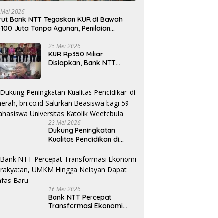
 Mei 2026
rut Bank NTT Tegaskan KUR di Bawah
100 Juta Tanpa Agunan, Penilaian
rdasarkan Kelayakan Usaha
25 Mei 2026
KUR Rp350 Miliar
Disiapkan, Bank NTT
Target Jadi Penopang
Utama Ekonomi Rakyat
23 Mei 2026
Dukung Peningkatan
Kualitas Pendidikan di
Daerah, bri.co.id Salurkan
Beasiswa bagi 59
Mahasiswa Universitas
Katolik Weetebula
16 Mei 2026
Bank NTT Percepat
Transformasi Ekonomi
Kerakyatan, UMKM Hingga