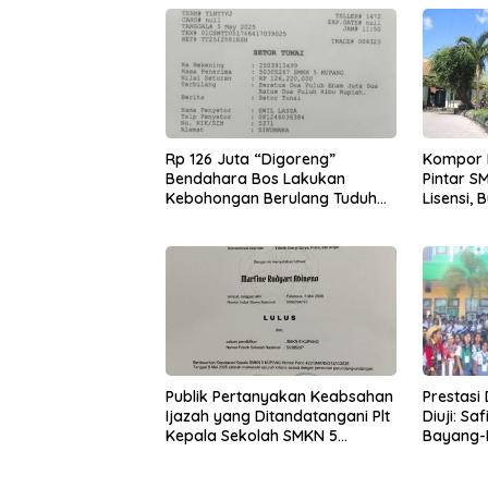
Rp 126 Juta “Digoreng”
Kompor 
Bendahara Bos Lakukan
Pintar S
Kebohongan Berulang Tuduhan
Lisensi, 
Ke Safirah Runtuh
Prestasi 
Publik Pertanyakan Keabsahan
Diuji: Sa
Ijazah yang Ditandatangani Plt
Bayang-
Kepala Sekolah SMKN 5
Disiplin 
Kupang