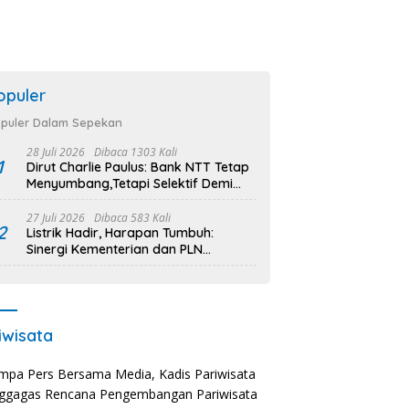
opuler
puler Dalam Sepekan
28 Juli 2026
Dibaca 1303 Kali
1
Dirut Charlie Paulus: Bank NTT Tetap
Menyumbang,Tetapi Selektif Demi
Kepentingan Masyarakat
27 Juli 2026
Dibaca 583 Kali
2
Listrik Hadir, Harapan Tumbuh:
Sinergi Kementerian dan PLN
Percepat Pembangunan Infrastruktur
Desa Oelbiteno
iwisata