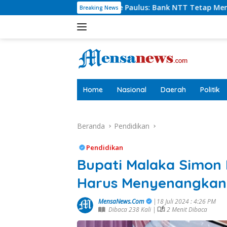
Langsung
Charlie Paulus: Bank NTT Tetap Menyumbang,Tetapi Selektif 
Breaking News
ke
konten
tutup
Home
Nasional
Daerah
Politik
Beranda
Pendidikan
Pendidikan
Bupati Malaka Simon 
Harus Menyenangkan 
MensaNews.Com
|18 Juli 2024 : 4:26 PM
Dibaca 238 Kali |
2 Menit Dibaca