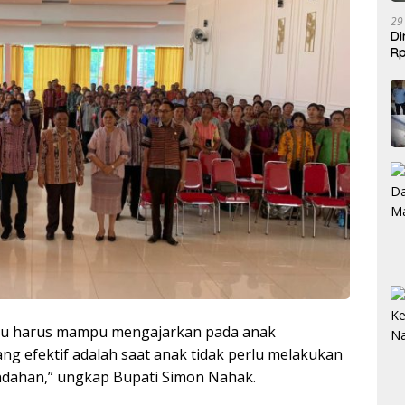
29
Di
Rp
Be
 guru harus mampu mengajarkan pada anak
ng efektif adalah saat anak tidak perlu melakukan
indahan,” ungkap Bupati Simon Nahak.