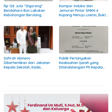
Rp 126 Juta “Digoreng”
Kompor Induksi dan
Bendahara Bos Lakukan
Jemuran Pintar SMKN 4
Kebohongan Berulang
Kupang Menuju Lisensi, Bukti
Tuduhan Ke Safirah Runtuh
Inovasi Siswa
Safirah Abineno
Publik Pertanyakan
Diberhentikan dari Jabatan
Keabsahan Ijazah yang
Kepala Sekolah, Kadis
Ditandatangani Plt Kepala
Ambros Kodo Tetap
Sekolah SMKN 5 Kupang
Tandatangani SK Berkala