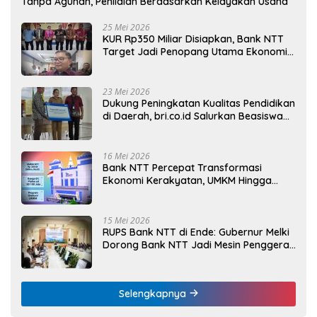
Tanpa Agunan, Penilaian Berdasarkan Kelayakan Usaha
25 Mei 2026
KUR Rp350 Miliar Disiapkan, Bank NTT
Target Jadi Penopang Utama Ekonomi
Rakyat
23 Mei 2026
Dukung Peningkatan Kualitas Pendidikan
di Daerah, bri.co.id Salurkan Beasiswa
bagi 59 Mahasiswa Universitas Katolik
Weetebula
16 Mei 2026
Bank NTT Percepat Transformasi
Ekonomi Kerakyatan, UMKM Hingga
Nelayan Dapat Nafas Baru
15 Mei 2026
RUPS Bank NTT di Ende: Gubernur Melki
Dorong Bank NTT Jadi Mesin Penggerak
UMKM
Selengkapnya