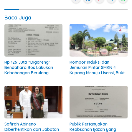
Baca Juga
Rp 126 Juta “Digoreng”
Kompor Induksi dan
Bendahara Bos Lakukan
Jemuran Pintar SMKN 4
Kebohongan Berulang
Kupang Menuju Lisensi, Bukti
Tuduhan Ke Safirah Runtuh
Inovasi Siswa
Safirah Abineno
Publik Pertanyakan
Diberhentikan dari Jabatan
Keabsahan Ijazah yang