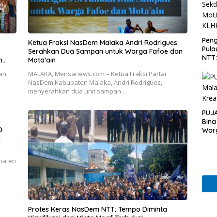
Peng
Ketua Fraksi NasDem Malaka Andri Rodrigues
Pula
Serahkan Dua Sampan untuk Warga Fafoe dan
NTT
n
Mota’ain
PT 
an
MALAKA, Mensanews.com – Ketua Fraksi Partai
KLH
s
NasDem Kabupaten Malaka, Andri Rodrigues,
menyerahkan dua unit sampan…
PUJA
Bina
D
War
a
paten
Protes Keras NasDem NTT: Tempo Diminta