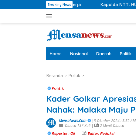
Langsung
 di Dunia Kerja
Kapolda NTT: HUT Bhayangkara ke-80 
Breaking News
ke
konten
tutup
Home
Nasional
Daerah
Politik
Beranda
Politik
Politik
Kader Golkar Apresia
Nahak: Malaka Maju P
MensaNews.Com
|5 Oktober 2024 : 5:52 A
Dibaca 137 Kali |
2 Menit Dibaca
Reporter : Oll
Editor: Redaksi