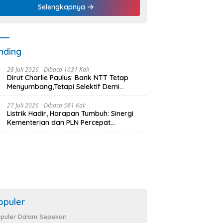
Penggerak UMKM
Selengkapnya
nding
28 Juli 2026
Dibaca 1031 Kali
Dirut Charlie Paulus: Bank NTT Tetap
Menyumbang,Tetapi Selektif Demi
Kepentingan Masyarakat
27 Juli 2026
Dibaca 581 Kali
Listrik Hadir, Harapan Tumbuh: Sinergi
Kementerian dan PLN Percepat
Pembangunan Infrastruktur Desa
Oelbiteno
opuler
puler Dalam Sepekan