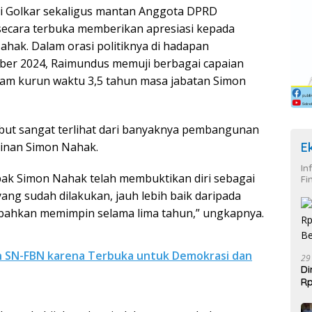
i Golkar sekaligus mantan Anggota DPRD
ecara terbuka memberikan apresiasi kepada
hak. Dalam orasi politiknya di hadapan
ber 2024, Raimundus memuji berbagai capaian
alam kurun waktu 3,5 tahun masa jabatan Simon
but sangat terlihat dari banyaknya pembangunan
pinan Simon Nahak.
E
In
pak Simon Nahak telah membuktikan diri sebagai
Fi
ang sudah dilakukan, jauh lebih baik daripada
ahkan memimpin selama lima tahun,” ungkapnya.
n SN-FBN karena Terbuka untuk Demokrasi dan
29
Di
Rp
Be