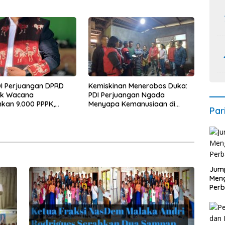
Warga Demi Pembangunan
’ain
Merata
DI Perjuangan DPRD
Kemiskinan Menerobos Duka:
ak Wacana
PDI Perjuangan Ngada
kan 9.000 PPPK,
Menyapa Kemanusiaan di
Par
kan Ancaman Krisis
Naruwolo
n Publik
Jump
Men
Perb