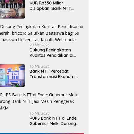
KUR Rp350 Miliar
Disiapkan, Bank NTT
Target Jadi Penopang
Utama Ekonomi Rakyat
23 Mei 2026
Dukung Peningkatan
Kualitas Pendidikan di
Daerah, bri.co.id Salurkan
Beasiswa bagi 59
16 Mei 2026
Bank NTT Percepat
Mahasiswa Universitas
Transformasi Ekonomi
Katolik Weetebula
Kerakyatan, UMKM Hingga
Nelayan Dapat Nafas
Baru
15 Mei 2026
RUPS Bank NTT di Ende:
Gubernur Melki Dorong
Bank NTT Jadi Mesin