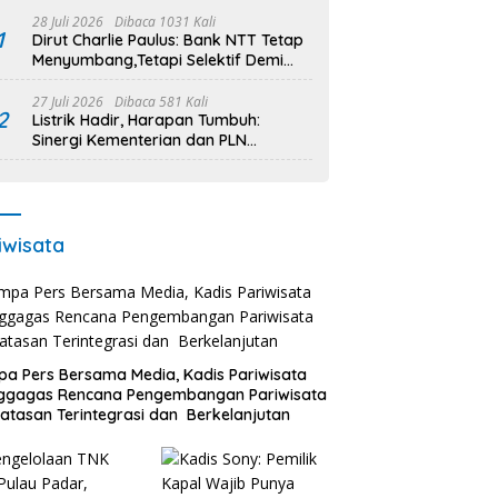
28 Juli 2026
Dibaca 1031 Kali
1
Dirut Charlie Paulus: Bank NTT Tetap
Menyumbang,Tetapi Selektif Demi
Kepentingan Masyarakat
27 Juli 2026
Dibaca 581 Kali
2
Listrik Hadir, Harapan Tumbuh:
Sinergi Kementerian dan PLN
Percepat Pembangunan Infrastruktur
Desa Oelbiteno
iwisata
a Pers Bersama Media, Kadis Pariwisata
ggagas Rencana Pengembangan Pariwisata
atasan Terintegrasi dan Berkelanjutan