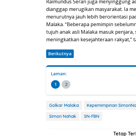
Raimundus Seran juga menyinggung ad
dianggap merugikan masyarakat. Ia 
menurutnya jauh lebih berorientasi p
Malaka. “Beberapa pemimpin sebelumn
tujuh anak asli Malaka masuk penjara
meningkatkan kesejahteraan rakyat,” 
Berikutnya
Laman:
1
2
Golkar Malaka
Kepemimpinan SimonN
Simon Nahak
SN-FBN
Tetap Te