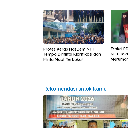
Kampung Tidak Boleh Terus
dan Mota
Jadi Langganan Banjir
Fraksi P
Protes Keras NasDem NTT:
NTT Tol
Tempo Diminta Klarifikasi dan
Merumah
Minta Maaf Terbuka!
Peringat
Pelayana
Rekomendasi untuk kamu