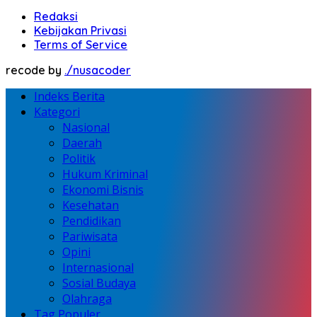
Redaksi
Kebijakan Privasi
Terms of Service
recode by
./nusacoder
Indeks Berita
Kategori
Nasional
Daerah
Politik
Hukum Kriminal
Ekonomi Bisnis
Kesehatan
Pendidikan
Pariwisata
Opini
Internasional
Sosial Budaya
Olahraga
Tag Populer