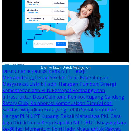
Breaking News
Scroll Ke Bawah Untuk Melanjutkan
Dirut Charlie Paulus: Bank NTT Tetap
Menyumbang,Tetapi Selektif Demi Kepentingan
Masyarakat
Listrik Hadir, Harapan Tumbuh: Sinergi
Kementerian dan PLN Percepat Pembangunan
Infrastruktur Desa Oelbiteno
Pemkot Kupang Gandeng
Rotary Club, Kolaborasi Kemanusiaan Dimulai dari
Sanitasi Wujudkan Kota yang Lebih Sehat
Sentuhan
Hangat PLN UPT Kupang: Bekali Mahasiswa PKL Cara
Jaga Diri di Dunia Kerja
Kapolda NTT: HUT Bhayangkara
ke-80 Jadi Momentum Polri Hadir Nyata untuk Rakyat,