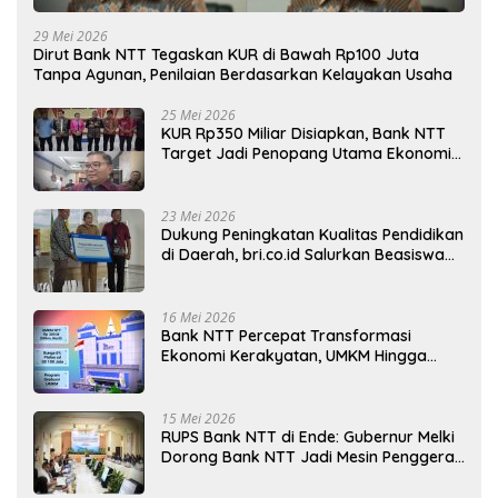
29 Mei 2026
Dirut Bank NTT Tegaskan KUR di Bawah Rp100 Juta
Tanpa Agunan, Penilaian Berdasarkan Kelayakan Usaha
25 Mei 2026
KUR Rp350 Miliar Disiapkan, Bank NTT
Target Jadi Penopang Utama Ekonomi
Rakyat
23 Mei 2026
Dukung Peningkatan Kualitas Pendidikan
di Daerah, bri.co.id Salurkan Beasiswa
bagi 59 Mahasiswa Universitas Katolik
Weetebula
16 Mei 2026
Bank NTT Percepat Transformasi
Ekonomi Kerakyatan, UMKM Hingga
Nelayan Dapat Nafas Baru
15 Mei 2026
RUPS Bank NTT di Ende: Gubernur Melki
Dorong Bank NTT Jadi Mesin Penggerak
UMKM