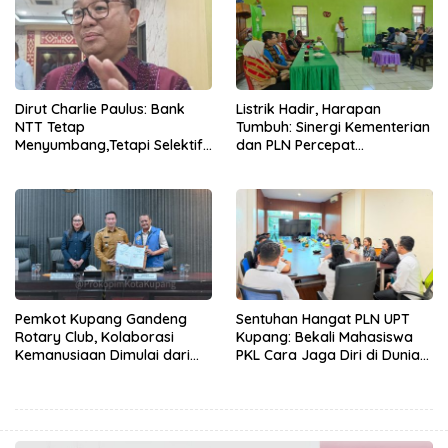
Dirut Charlie Paulus: Bank
Listrik Hadir, Harapan
NTT Tetap
Tumbuh: Sinergi Kementerian
Menyumbang,Tetapi Selektif
dan PLN Percepat
Demi Kepentingan
Pembangunan Infrastruktur
Masyarakat
Desa Oelbiteno
Pemkot Kupang Gandeng
Sentuhan Hangat PLN UPT
Rotary Club, Kolaborasi
Kupang: Bekali Mahasiswa
Kemanusiaan Dimulai dari
PKL Cara Jaga Diri di Dunia
Sanitasi Wujudkan Kota yang
Kerja
Lebih Sehat