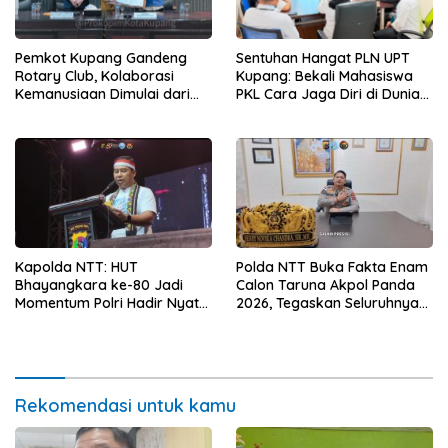
Pemkot Kupang Gandeng
Sentuhan Hangat PLN UPT
Rotary Club, Kolaborasi
Kupang: Bekali Mahasiswa
Kemanusiaan Dimulai dari
PKL Cara Jaga Diri di Dunia
Sanitasi Wujudkan Kota yang
Kerja
Lebih Sehat
Kapolda NTT: HUT
Polda NTT Buka Fakta Enam
Bhayangkara ke-80 Jadi
Calon Taruna Akpol Panda
Momentum Polri Hadir Nyata
2026, Tegaskan Seluruhnya
untuk Rakyat, Bazar UMKM
Penuhi Syarat Domisili dan
dan Pasar Murah Bangkitkan
Lolos Verifikasi Disdukcapil
Ekonomi Masyarakat
Rekomendasi untuk kamu