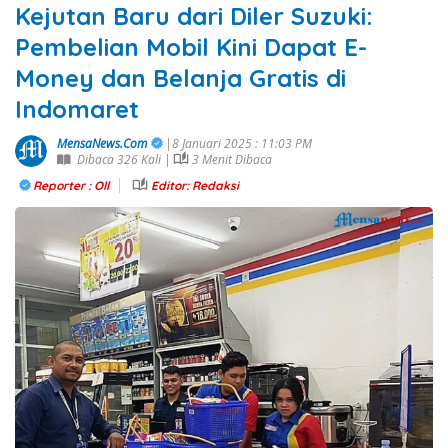
Kejutan Baru dari Diler Suzuki:
Pembelian Mobil Kini Dapat E-
Money dan Belanja Gratis di
Indomaret
MensaNews.Com
|8 Januari 2025 : 11:03 PM
Dibaca 326 Kali |
3 Menit Dibaca
Reporter : Oll
Editor: Redaksi