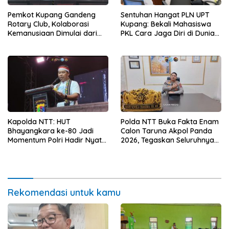
Pemkot Kupang Gandeng
Sentuhan Hangat PLN UPT
Rotary Club, Kolaborasi
Kupang: Bekali Mahasiswa
Kemanusiaan Dimulai dari
PKL Cara Jaga Diri di Dunia
Sanitasi Wujudkan Kota yang
Kerja
Lebih Sehat
Kapolda NTT: HUT
Polda NTT Buka Fakta Enam
Bhayangkara ke-80 Jadi
Calon Taruna Akpol Panda
Momentum Polri Hadir Nyata
2026, Tegaskan Seluruhnya
untuk Rakyat, Bazar UMKM
Penuhi Syarat Domisili dan
dan Pasar Murah Bangkitkan
Lolos Verifikasi Disdukcapil
Ekonomi Masyarakat
Rekomendasi untuk kamu