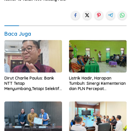
Baca Juga
Dirut Charlie Paulus: Bank
Listrik Hadir, Harapan
NTT Tetap
Tumbuh: Sinergi Kementerian
Menyumbang,Tetapi Selektif
dan PLN Percepat
Demi Kepentingan
Pembangunan Infrastruktur
Masyarakat
Desa Oelbiteno