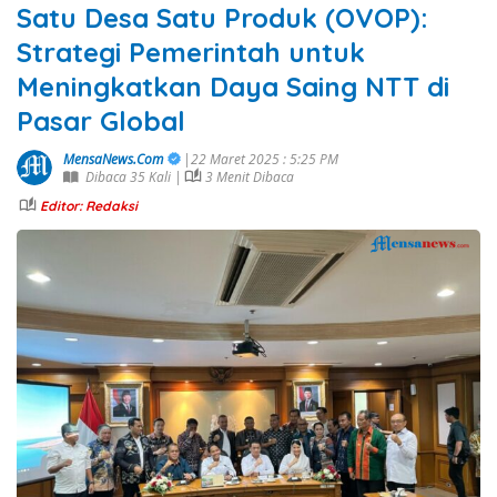
Satu Desa Satu Produk (OVOP):
Strategi Pemerintah untuk
Meningkatkan Daya Saing NTT di
Pasar Global
MensaNews.Com
|22 Maret 2025 : 5:25 PM
Dibaca 35 Kali |
3 Menit Dibaca
Editor: Redaksi