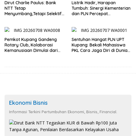
Dirut Charlie Paulus: Bank
Listrik Hadir, Harapan
NTT Tetap
Tumbuh: Sinergi Kementerian
Menyumbang,Tetapi Selektif
dan PLN Percepat
Demi Kepentingan
Pembangunan Infrastruktur
Masyarakat
Desa Oelbiteno
Pemkot Kupang Gandeng
Sentuhan Hangat PLN UPT
Rotary Club, Kolaborasi
Kupang: Bekali Mahasiswa
Kemanusiaan Dimulai dari
PKL Cara Jaga Diri di Dunia
Sanitasi Wujudkan Kota yang
Kerja
Lebih Sehat
Ekonomi Bisnis
Informasi Terkini Pertumbuhan Ekonomi, Bisnis, Financial.