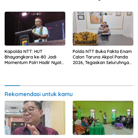
Sanitasi Wujudkan Kota yang
Kerja
Lebih Sehat
Kapolda NTT: HUT
Polda NTT Buka Fakta Enam
Bhayangkara ke-80 Jadi
Calon Taruna Akpol Panda
Momentum Polri Hadir Nyata
2026, Tegaskan Seluruhnya
untuk Rakyat, Bazar UMKM
Penuhi Syarat Domisili dan
dan Pasar Murah Bangkitkan
Lolos Verifikasi Disdukcapil
Ekonomi Masyarakat
Rekomendasi untuk kamu