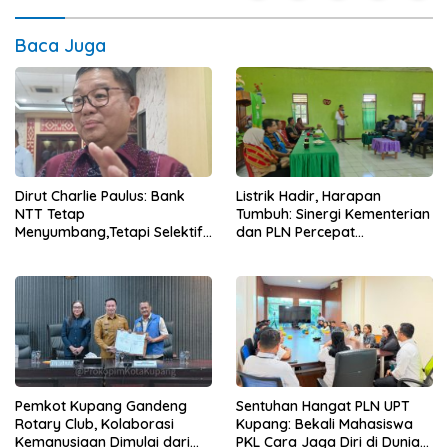
Baca Juga
Dirut Charlie Paulus: Bank
Listrik Hadir, Harapan
NTT Tetap
Tumbuh: Sinergi Kementerian
Menyumbang,Tetapi Selektif
dan PLN Percepat
Demi Kepentingan
Pembangunan Infrastruktur
Masyarakat
Desa Oelbiteno
Pemkot Kupang Gandeng
Sentuhan Hangat PLN UPT
Rotary Club, Kolaborasi
Kupang: Bekali Mahasiswa
Kemanusiaan Dimulai dari
PKL Cara Jaga Diri di Dunia