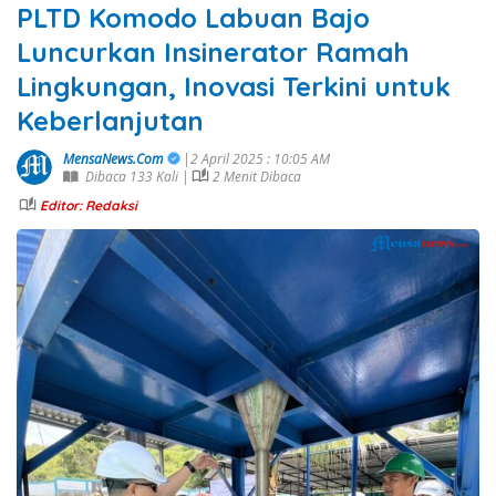
PLTD Komodo Labuan Bajo
Luncurkan Insinerator Ramah
Lingkungan, Inovasi Terkini untuk
Keberlanjutan
MensaNews.Com
|2 April 2025 : 10:05 AM
Dibaca 133 Kali |
2 Menit Dibaca
Editor: Redaksi