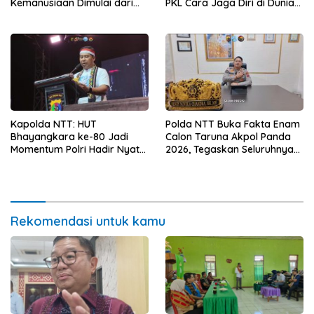
PKL Cara Jaga Diri di Dunia
Kemanusiaan Dimulai dari
Kerja
Sanitasi Wujudkan Kota yang
Lebih Sehat
Kapolda NTT: HUT
Polda NTT Buka Fakta Enam
Bhayangkara ke-80 Jadi
Calon Taruna Akpol Panda
Momentum Polri Hadir Nyata
2026, Tegaskan Seluruhnya
untuk Rakyat, Bazar UMKM
Penuhi Syarat Domisili dan
dan Pasar Murah Bangkitkan
Lolos Verifikasi Disdukcapil
Ekonomi Masyarakat
Rekomendasi untuk kamu