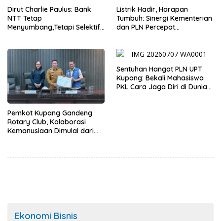
Dirut Charlie Paulus: Bank
Listrik Hadir, Harapan
NTT Tetap
Tumbuh: Sinergi Kementerian
Menyumbang,Tetapi Selektif
dan PLN Percepat
Demi Kepentingan
Pembangunan Infrastruktur
Masyarakat
Desa Oelbiteno
Sentuhan Hangat PLN UPT
Kupang: Bekali Mahasiswa
PKL Cara Jaga Diri di Dunia
Kerja
Pemkot Kupang Gandeng
Rotary Club, Kolaborasi
Kemanusiaan Dimulai dari
Sanitasi Wujudkan Kota yang
Lebih Sehat
Ekonomi Bisnis