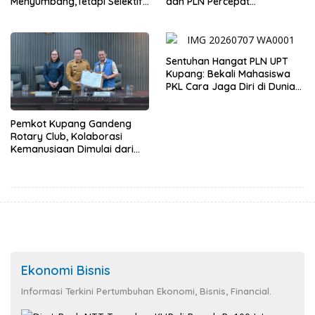
Menyumbang,Tetapi Selektif
dan PLN Percepat
Demi Kepentingan
Pembangunan Infrastruktur
Masyarakat
Desa Oelbiteno
Sentuhan Hangat PLN UPT
Kupang: Bekali Mahasiswa
PKL Cara Jaga Diri di Dunia
Kerja
Pemkot Kupang Gandeng
Rotary Club, Kolaborasi
Kemanusiaan Dimulai dari
Sanitasi Wujudkan Kota yang
Lebih Sehat
Ekonomi Bisnis
Informasi Terkini Pertumbuhan Ekonomi, Bisnis, Financial.