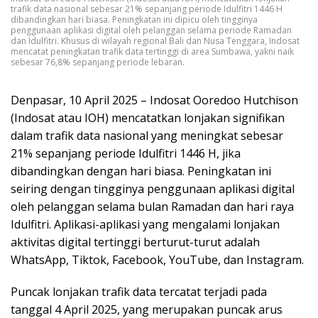
trafik data nasional sebesar 21% sepanjang periode Idulfitri 1446 H
dibandingkan hari biasa. Peningkatan ini dipicu oleh tingginya
penggunaan aplikasi digital oleh pelanggan selama periode Ramadan
dan Idulfitri. Khusus di wilayah regional Bali dan Nusa Tenggara, Indosat
mencatat peningkatan trafik data tertinggi di area Sumbawa, yakni naik
sebesar 76,8% sepanjang periode lebaran.
Denpasar, 10 April 2025 – Indosat Ooredoo Hutchison
(Indosat atau IOH) mencatatkan lonjakan signifikan
dalam trafik data nasional yang meningkat sebesar
21% sepanjang periode Idulfitri 1446 H, jika
dibandingkan dengan hari biasa. Peningkatan ini
seiring dengan tingginya penggunaan aplikasi digital
oleh pelanggan selama bulan Ramadan dan hari raya
Idulfitri. Aplikasi-aplikasi yang mengalami lonjakan
aktivitas digital tertinggi berturut-turut adalah
WhatsApp, Tiktok, Facebook, YouTube, dan Instagram.
Puncak lonjakan trafik data tercatat terjadi pada
tanggal 4 April 2025, yang merupakan puncak arus