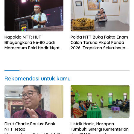
Kapolda NTT: HUT
Polda NTT Buka Fakta Enam
Bhayangkara ke-80 Jadi
Calon Taruna Akpol Panda
Momentum Polri Hadir Nyata
2026, Tegaskan Seluruhnya
untuk Rakyat, Bazar UMKM
Penuhi Syarat Domisili dan
dan Pasar Murah Bangkitkan
Lolos Verifikasi Disdukcapil
Ekonomi Masyarakat
Rekomendasi untuk kamu
Dirut Charlie Paulus: Bank
Listrik Hadir, Harapan
NTT Tetap
Tumbuh: Sinergi Kementerian