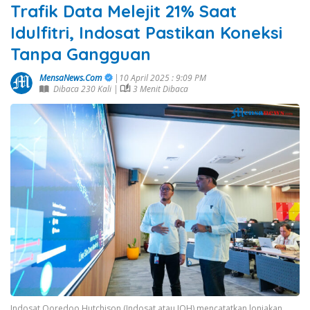
Trafik Data Melejit 21% Saat
Idulfitri, Indosat Pastikan Koneksi
Tanpa Gangguan
MensaNews.Com
|10 April 2025 : 9:09 PM
Dibaca 230 Kali |
3 Menit Dibaca
Indosat Ooredoo Hutchison (Indosat atau IOH) mencatatkan lonjakan