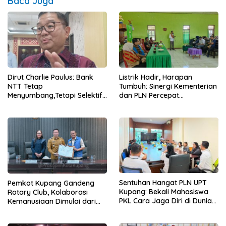
Baca Juga
Dirut Charlie Paulus: Bank
Listrik Hadir, Harapan
NTT Tetap
Tumbuh: Sinergi Kementerian
Menyumbang,Tetapi Selektif
dan PLN Percepat
Demi Kepentingan
Pembangunan Infrastruktur
Masyarakat
Desa Oelbiteno
Sentuhan Hangat PLN UPT
Pemkot Kupang Gandeng
Kupang: Bekali Mahasiswa
Rotary Club, Kolaborasi
PKL Cara Jaga Diri di Dunia
Kemanusiaan Dimulai dari
Kerja
Sanitasi Wujudkan Kota yang
Lebih Sehat